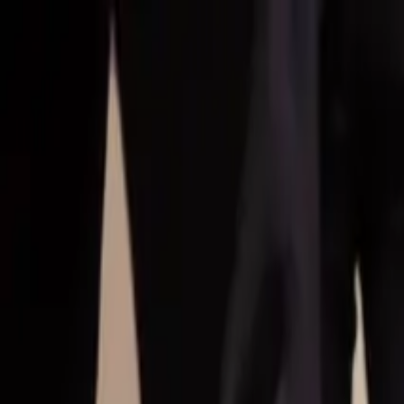
Hoppa till huvudinnehåll
Bostäder till salu
Köpa bostad
Sälja
Kontor
Inspiration
Spanien
Sök
Karriär
Om oss
Mina sidor
Öppna meny
Mina sidor