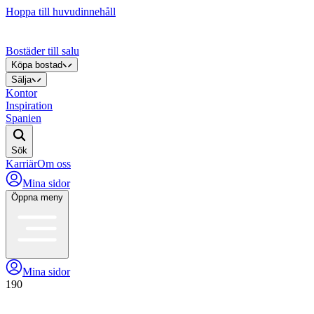
Hoppa till huvudinnehåll
Bostäder till salu
Köpa bostad
Sälja
Kontor
Inspiration
Spanien
Sök
Karriär
Om oss
Mina sidor
Öppna meny
Mina sidor
190