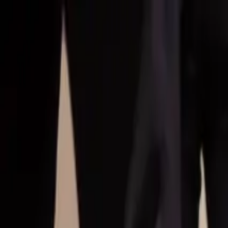
Hoppa till huvudinnehåll
Bostäder till salu
Köpa bostad
Sälja
Kontor
Inspiration
Spanien
Sök
Karriär
Om oss
Mina sidor
Öppna meny
Mina sidor