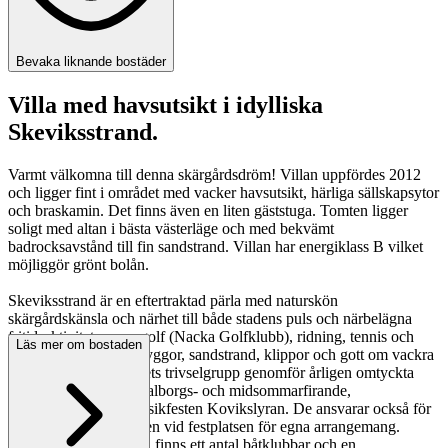
Bevaka liknande bostäder
Villa med havsutsikt i idylliska
Skeviksstrand.
Varmt välkomna till denna skärgårdsdröm! Villan uppfördes 2012
och ligger fint i området med vacker havsutsikt, härliga sällskapsytor
och braskamin. Det finns även en liten gäststuga. Tomten ligger
soligt med altan i bästa västerläge och med bekvämt
badrocksavstånd till fin sandstrand. Villan har energiklass B vilket
möjliggör grönt bolån.
Skeviksstrand är en eftertraktad pärla med naturskön
skärgårdskänsla och närhet till både stadens puls och närbelägna
fritidsaktiviteter som golf (Nacka Golfklubb), ridning, tennis och
Läs mer om bostaden
padel. Här finns båtbryggor, sandstrand, klippor och gott om vackra
grönområden. Områdets trivselgrupp genomför årligen omtyckta
arrangemang såsom Valborgs- och midsommarfirande,
Koviksjoggen och musikfesten Kovikslyran. De ansvarar också för
uthyrning av festlokalen vid festplatsen för egna arrangemang.
Utöver Trivselgruppen finns ett antal båtklubbar och en