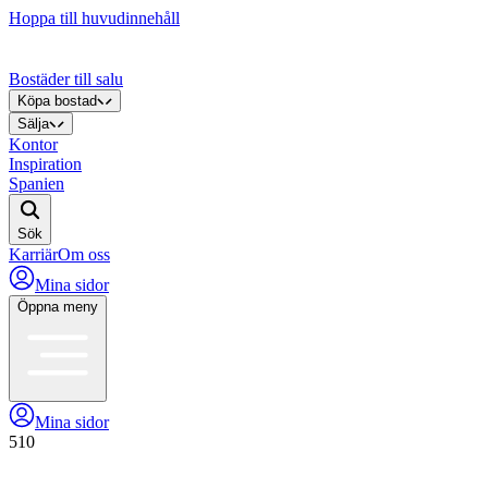
Hoppa till huvudinnehåll
Bostäder till salu
Köpa bostad
Sälja
Kontor
Inspiration
Spanien
Sök
Karriär
Om oss
Mina sidor
Öppna meny
Mina sidor
510