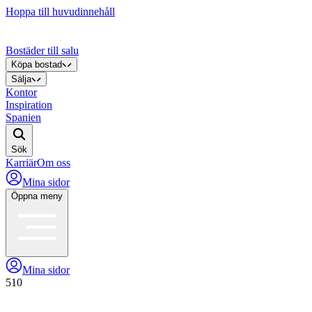
Hoppa till huvudinnehåll
Bostäder till salu
Köpa bostad
Sälja
Kontor
Inspiration
Spanien
Sök
Karriär
Om oss
Mina sidor
Öppna meny
Mina sidor
510