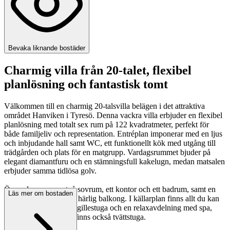
Bevaka liknande bostäder
Charmig villa från 20-talet, flexibel
planlösning och fantastisk tomt
Välkommen till en charmig 20-talsvilla belägen i det attraktiva
området Hanviken i Tyresö. Denna vackra villa erbjuder en flexibel
planlösning med totalt sex rum på 122 kvadratmeter, perfekt för
både familjeliv och representation. Entréplan imponerar med en ljus
och inbjudande hall samt WC, ett funktionellt kök med utgång till
trädgården och plats för en matgrupp. Vardagsrummet bjuder på
elegant diamantfuru och en stämningsfull kakelugn, medan matsalen
erbjuder samma tidlösa golv.
Övre plan rymmer två sovrum, ett kontor och ett badrum, samt en
Läs mer om bostaden
hall med utgång till en härlig balkong. I källarplan finns allt du kan
önska för avkoppling: gillestuga och en relaxavdelning med spa,
dusch och bastu. Här finns också tvättstuga.