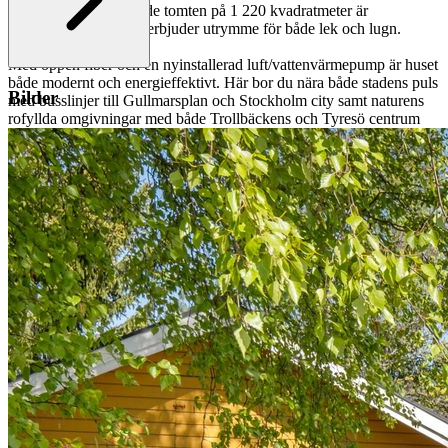
Den nyligen avstyckade tomten på 1 220 kvadratmeter är
huvudfastigheten och erbjuder utrymme för både lek och lugn.
Med öppen fiber och en nyinstallerad luft/vattenvärmepump är huset
både modernt och energieffektivt. Här bor du nära både stadens puls
Bilder
med busslinjer till Gullmarsplan och Stockholm city samt naturens
rofyllda omgivningar med både Trollbäckens och Tyresö centrum
inom räckhåll. Missa inte chansen att förvärva denna fantastiska villa
på Genvägen. Välkommen hem!