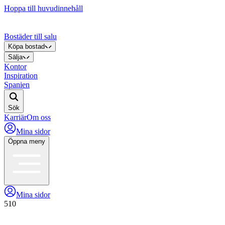
Hoppa till huvudinnehåll
Bostäder till salu
Köpa bostad
Sälja
Kontor
Inspiration
Spanien
Sök
Karriär
Om oss
Mina sidor
Öppna meny
Mina sidor
510