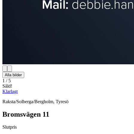
Alla bilder
1
/
5
Såld!
Klarlagt
Raksta/Solberga/Bergholm
,
Tyresö
Bromsvägen 11
Slutpris