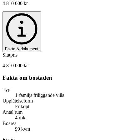
4 810 000 kr
Fakta & dokument
Slutpris
4 810 000 kr
Fakta om bostaden
Typ
1-familjs friliggande villa
Upplåtelseform
Friköpt
Antal rum
4 rok
Boarea
99 kvm
Biarea