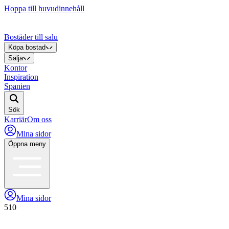
Hoppa till huvudinnehåll
Bostäder till salu
Köpa bostad
Sälja
Kontor
Inspiration
Spanien
Sök
Karriär
Om oss
Mina sidor
Öppna meny
Mina sidor
510