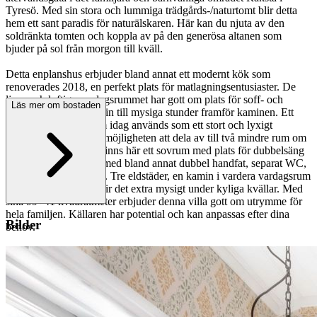
Tyresö. Med sin stora och lummiga trädgårds-/naturtomt blir detta
hem ett sant paradis för naturälskaren. Här kan du njuta av den
soldränkta tomten och koppla av på den generösa altanen som
bjuder på sol från morgon till kväll.
Detta enplanshus erbjuder bland annat ett modernt kök som
renoverades 2018, en perfekt plats för matlagningsentusiaster. De
ljusa och luftiga vardagsrummet har gott om plats för soff- och
Läs mer om bostaden
matgrupp samt bjuder in till mysiga stunder framför kaminen. Ett
extra vardagsrum, som idag används som ett stort och lyxigt
barnsovrum, erbjuder möjligheten att dela av till två mindre rum om
så önskas. Dessutom finns här ett sovrum med plats för dubbelsäng
och praktiskt badrum med bland annat dubbel handfat, separat WC,
dusch och tvättmaskin. Tre eldstäder, en kamin i vardera vardagsrum
och vedspis i köket, blir det extra mysigt under kyliga kvällar. Med
sina 99+41 kvadratmeter erbjuder denna villa gott om utrymme för
hela familjen. Källaren har potential och kan anpassas efter dina
Bilder
behov.
Denna bostad är verkligen ett hem med stor potential och
möjligheter. Med närheten till både havet och sjön blir det en dröm
för den som älskar vattenaktiviteter, både på sommaren och vintern.
Dessutom finns öppen fiber installerat för den som behöver en snabb
internetuppkoppling. Här finns även ett växthus för alla gröna
fingrar och möjlighet till ett lantligt liv.