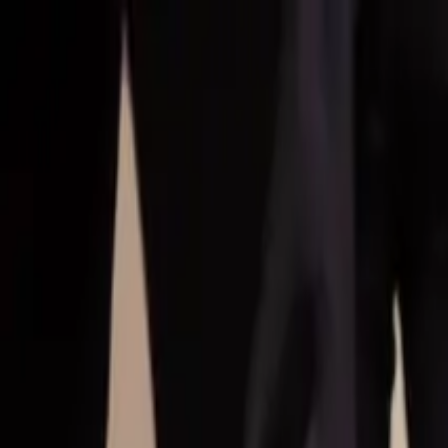
Hoppa till huvudinnehåll
Bostäder till salu
Köpa bostad
Sälja
Kontor
Inspiration
Spanien
Sök
Karriär
Om oss
Mina sidor
Öppna meny
Mina sidor