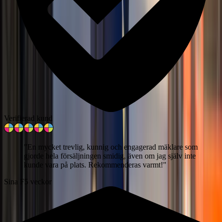
Verifierad kund
"
En mycket trevlig, kunnig och engagerad mäklare som
gjorde hela försäljningen smidig, även om jag själv inte
kunde vara på plats. Rekommenderas varmt!
"
Sina F
5 veckor