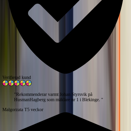
Verifierad kund
"
Rekommenderar varmt Johan Styrsvik på
HusmanHagberg som mäklare nr 1 i Blekinge.
"
Malgorzata T
5 veckor