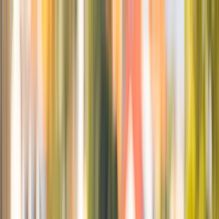
Hoppa till huvudinnehåll
Bostäder till salu
Köpa bostad
Sälja
Kontor
Inspiration
Spanien
Sök
Karriär
Om oss
Mina sidor
Öppna meny
Mina sidor