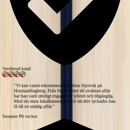
Verifierad kund
"
Vi kan varmt rekommendera Johan Styrsvik på
HusmanHagberg. Från första mötet till avslutad affär
har han varit otroligt engagerad, lyhörd och tillgänglig.
Med sin stora lokalkännedom och sitt driv lyckades han
få till en smidig affär.
"
Susanne P
6 veckor