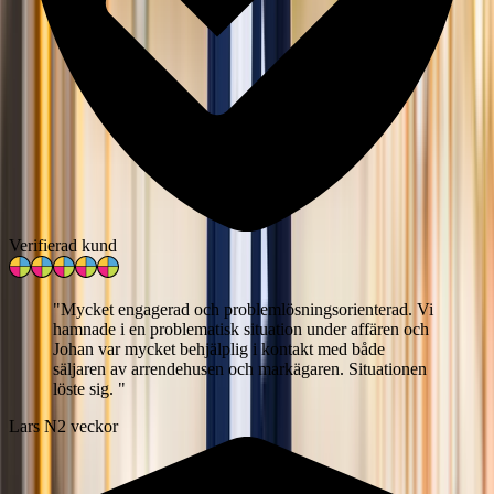
Verifierad kund
"
Mycket engagerad och problemlösningsorienterad. Vi
hamnade i en problematisk situation under affären och
Johan var mycket behjälplig i kontakt med både
säljaren av arrendehusen och markägaren. Situationen
löste sig.
"
Lars N
2 veckor