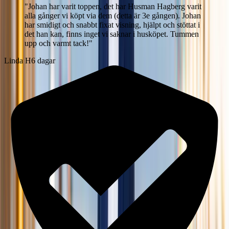
"
Johan har varit toppen, det har Husman Hagberg varit
alla gånger vi köpt via dem (detta är 3e gången). Johan
har smidigt och snabbt fixat visning, hjälpt och stöttat i
det han kan, finns inget vi saknar i husköpet. Tummen
upp och varmt tack!
"
Linda H
6 dagar