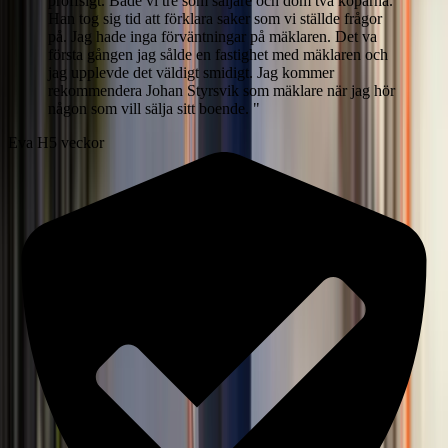
proffsigt. Både vi tre som säljare och dom två köparna.
Han tog sig tid att förklara saker som vi ställde frågor
på. Jag hade inga förväntningar på mäklaren. Det va
första gången jag sålde en fastighet med mäklaren och
jag upplevde det väldigt smidigt. Jag kommer
rekommendera Johan Styrsvik som mäklare när jag hör
någon som vill sälja sitt boende.
"
Eva H
5 veckor