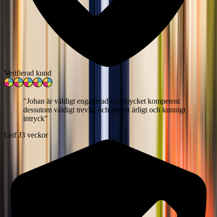
Verifierad kund
"
Johan är väldigt engagerad och mycket kompetent
dessutom väldigt trevlig och ger ett ärligt och kunnigt
intryck
"
Leif J
3 veckor