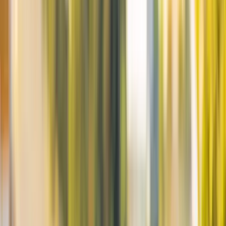
hem
Mäklare