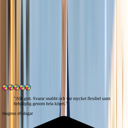
Reg. Fastighetsmäklare Franchisetagare
Omdömen från mina kunder
4.8
/5
Läs
243
uppriktiga kundomdömen
Hur verifieras kundrelationen?
"
Allt gott. Svarar snabbt och var mycket flexibel samt
behjälplig genom hela köpet.
"
magnus e
6 dagar