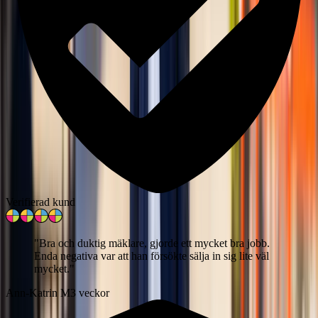
Verifierad kund
"
Bra och duktig mäklare, gjorde ett mycket bra jobb.
Enda negativa var att han försökte sälja in sig lite väl
mycket.
"
Ann-Katrin M
3 veckor