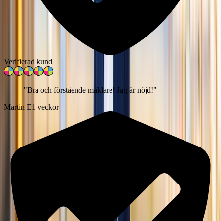
Verifierad kund
"
Bra och förstående mäklare! Jag är nöjd!
"
Martin E
1 veckor