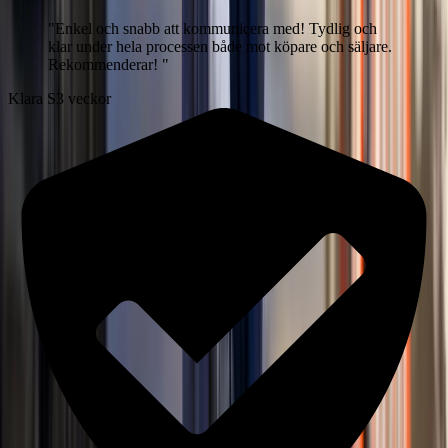
"
Enkel och snabb att kommunicera med! Tydlig och
klar under hela processen både mot köpare och säljare.
Rekommenderar!
"
Klara S
3 veckor