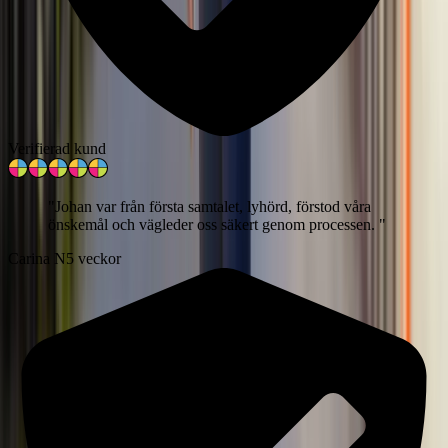
Verifierad kund
"
Johan var från första samtalet, lyhörd, förstod våra
önskemål och vägleder oss säkert genom processen.
"
Carina N
5 veckor