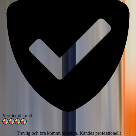
Verifierad kund
"
Trevlig och bra kommunikation. Kändes professionellt