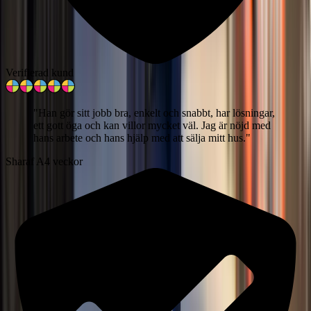
Verifierad kund
"
Han gör sitt jobb bra, enkelt och snabbt, har lösningar,
ett gott öga och kan villor mycket väl. Jag är nöjd med
hans arbete och hans hjälp med att sälja mitt hus.
"
Sharaf A
4 veckor