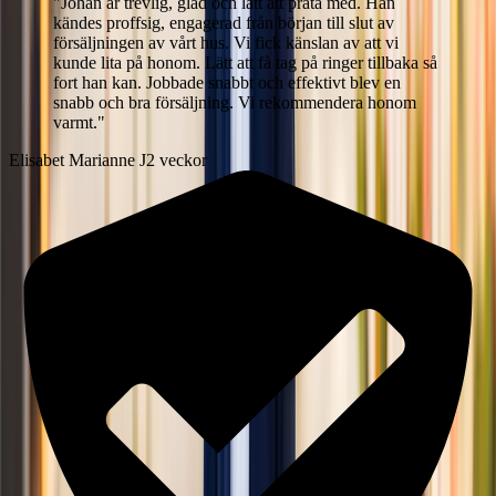
"
Johan är trevlig, glad och lätt att prata med. Han
kändes proffsig, engagerad från början till slut av
försäljningen av vårt hus. Vi fick känslan av att vi
kunde lita på honom. Lätt att få tag på ringer tillbaka så
fort han kan. Jobbade snabbt och effektivt blev en
snabb och bra försäljning. Vi rekommendera honom
varmt.
"
Elisabet Marianne J
2 veckor