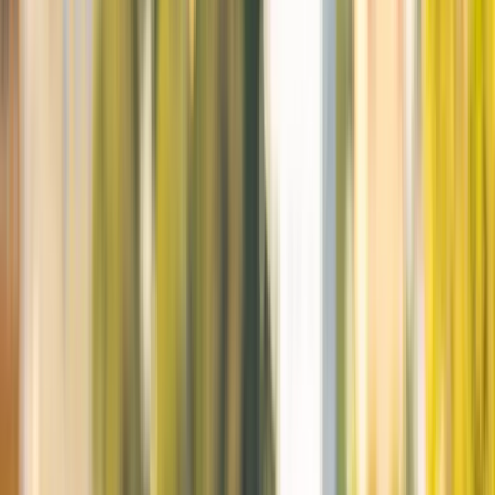
Referensförsäljningar
46
Till salu!