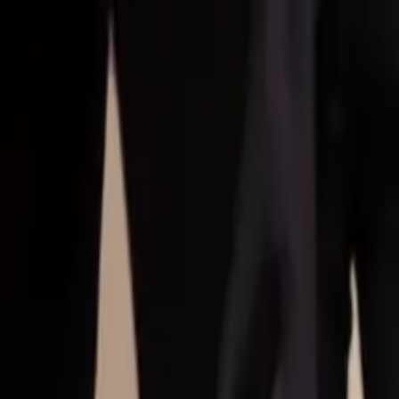
Hoppa till huvudinnehåll
Bostäder till salu
Köpa bostad
Sälja
Kontor
Inspiration
Spanien
Sök
Karriär
Om oss
Mina sidor
Öppna meny
Mina sidor