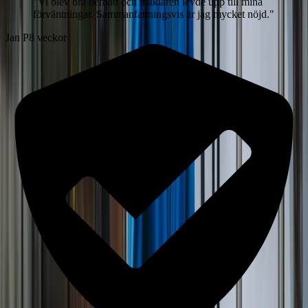
"
Vi blev bra bemött och mäklaren levde upp till mina
förväntningar. Sammanfattningsvis är jag mycket nöjd.
"
Jan P
8 veckor