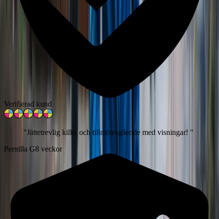
Verifierad kund
"
Jättetrevlig kille, och tillmötesgående med visningar!
"
Pernilla G
8 veckor