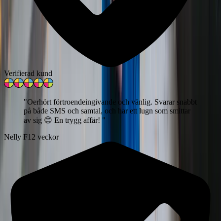
Verifierad kund
"
Oerhört förtroendeingivande och vänlig. Svarar snabbt
på både SMS och samtal, och har ett lugn som smittar
av sig 😊 En trygg affär!
"
Nelly F
12 veckor