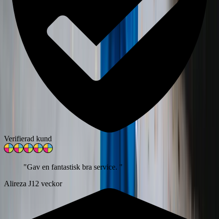
Verifierad kund
"
Gav en fantastisk bra service.
"
Alireza J
12 veckor