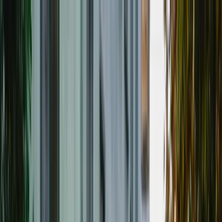
Hoppa till huvudinnehåll
Bostäder till salu
Köpa bostad
Sälja
Kontor
Inspiration
Spanien
Sök
Karriär
Om oss
Mina sidor
Öppna meny
Mina sidor