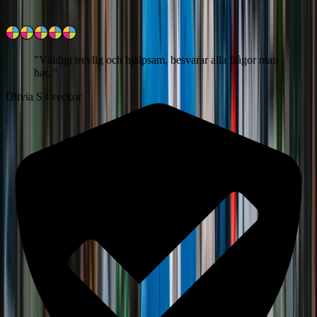
"
Väldigt trevlig och hjälpsam, besvarar alla frågor man
har.
"
Olivia S
3 veckor