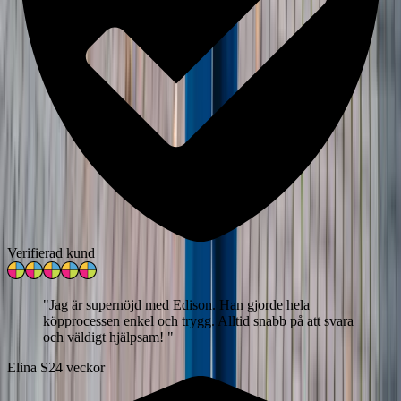
Verifierad kund
"
Jag är supernöjd med Edison. Han gjorde hela
köpprocessen enkel och trygg. Alltid snabb på att svara
och väldigt hjälpsam!
"
Elina S
24 veckor