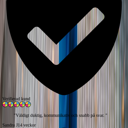
Verifierad kund
"
Väldigt duktig, kommunikativ och snabb på svar.
"
Sandra J
14 veckor