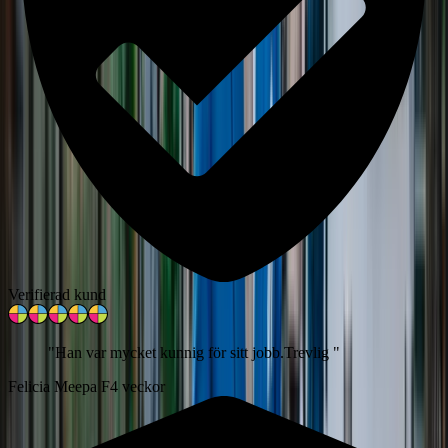
Verifierad kund
"
Han var mycket kunnig för sitt jobb.Trevlig
"
Felicia Meepa F
4 veckor