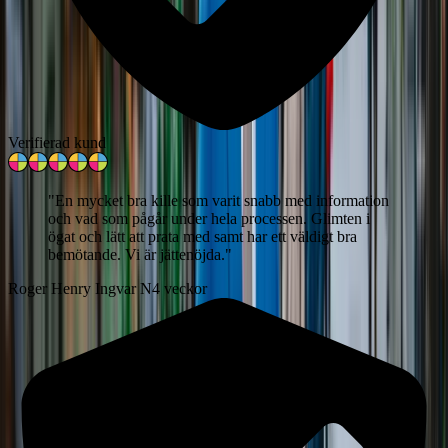
Verifierad kund
"
En mycket bra kille som varit snabb med information
och vad som pågår under hela processen. Glimten i
ögat och lätt att prata med samt har ett väldigt bra
bemötande. Vi är jättenöjda.
"
Roger Henry Ingvar N
4 veckor