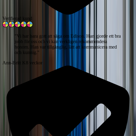
Verifierad kund
"
Vi har bara gott att säga om Edison. Han gjorde ett bra
jobb för oss och vi kan verkligen rekommendera
honom. Han var tillgänglig, lätt att kommunicera med
och kunnig.
"
Ann-Britt K
8 veckor