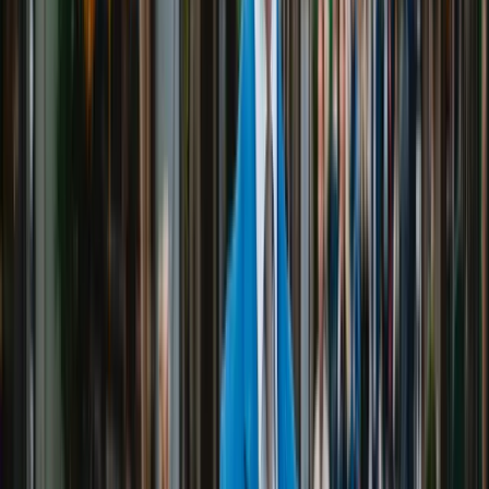
Edison Kuci
Reg. Fastighetsmäklare
Omdömen från mina kunder
4.9
/5
Läs
101
uppriktiga kundomdömen
Hur verifieras kundrelationen?