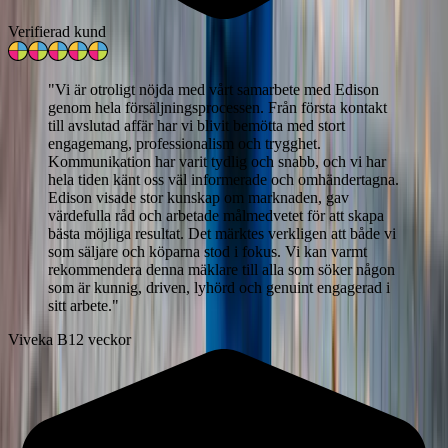
Verifierad kund
"
Vi är otroligt nöjda med vårt samarbete med Edison
genom hela försäljningsprocessen. Från första kontakt
till avslutad affär har vi blivit bemötta med stort
engagemang, professionalism och trygghet.
Kommunikation har varit tydlig och snabb, och vi har
hela tiden känt oss väl informerade och omhändertagna.
Edison visade stor kunskap om marknaden, gav
värdefulla råd och arbetade målmedvetet för att skapa
bästa möjliga resultat. Det märktes verkligen att både vi
som säljare och köparna stod i fokus. Vi kan varmt
rekommendera denna mäklare till alla som söker någon
som är kunnig, driven, lyhörd och genuint engagerad i
sitt arbete.
"
Viveka B
12 veckor