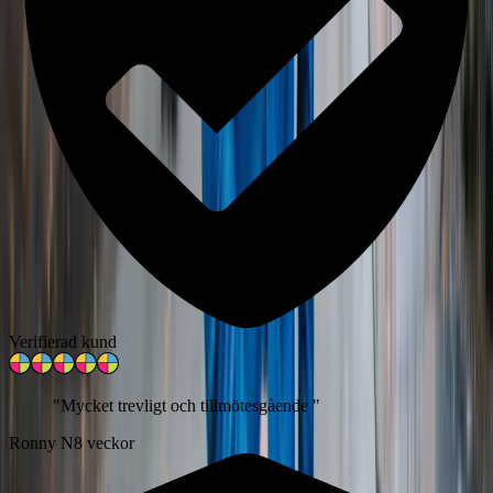
Verifierad kund
"
Mycket trevligt och tillmötesgående
"
Ronny N
8 veckor