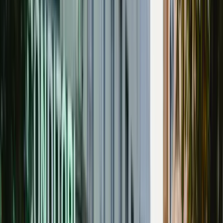
Referensförsäljningar
27
Till salu!