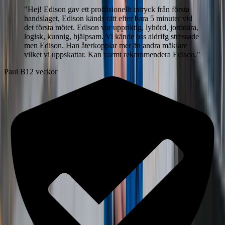
"
Hej! Edison gav ett proffisionellt intryck från första
handslaget, Edison känds rätt efter bara 5 minuter vid
det första mötet. Edison var uppriktig, lyhörd, jordnära,
logisk, kunnig, hjälpsam. Vi kände oss aldrifg stressade
men Edison. Han återkopplar mer än andra mäklare
vilket vi uppskattar. Kan varmt rekommendera Edison.
"
Paul B
12 veckor