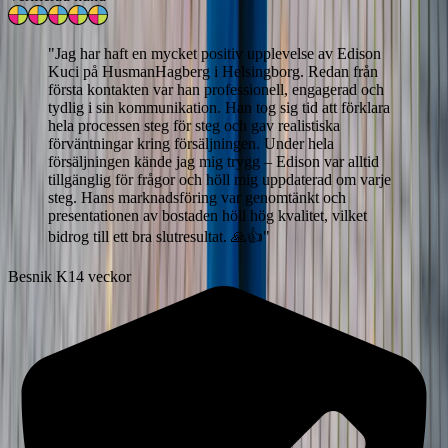
"
Jag har haft en mycket positiv upplevelse av Edison
Kuci på HusmanHagberg i Helsingborg. Redan från
första kontakten var han professionell, engagerad och
tydlig i sin kommunikation. Han tog sig tid att förklara
hela processen steg för steg och gav realistiska
förväntningar kring försäljningen. Under hela
försäljningen kände jag mig trygg – Edison var alltid
tillgänglig för frågor och höll mig uppdaterad om varje
steg. Hans marknadsföring var genomtänkt och
presentationen av bostaden höll hög kvalitet, vilket
bidrog till ett bra slutresultat. 🙏👍
"
Besnik K
14 veckor