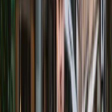
Nästa lediga tid
:
Mån 17/8, 11:00
Boka Edison
Boka värdering
Kontakta mig