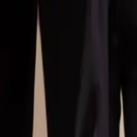
Hoppa till huvudinnehåll
Bostäder till salu
Köpa bostad
Sälja
Kontor
Inspiration
Spanien
Sök
Karriär
Om oss
Mina sidor
Öppna meny
Mina sidor