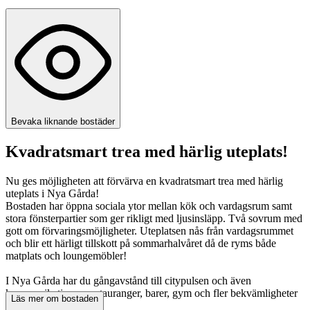
Bevaka liknande bostäder
Kvadratsmart trea med härlig uteplats!
Nu ges möjligheten att förvärva en kvadratsmart trea med härlig
uteplats i Nya Gårda!
Bostaden har öppna sociala ytor mellan kök och vardagsrum samt
stora fönsterpartier som ger rikligt med ljusinsläpp. Två sovrum med
gott om förvaringsmöjligheter. Uteplatsen nås från vardagsrummet
och blir ett härligt tillskott på sommarhalvåret då de ryms både
matplats och loungemöbler!
I Nya Gårda har du gångavstånd till citypulsen och även
kommunikationer, restauranger, barer, gym och fler bekvämligheter
Läs mer om bostaden
på gångavstånd.