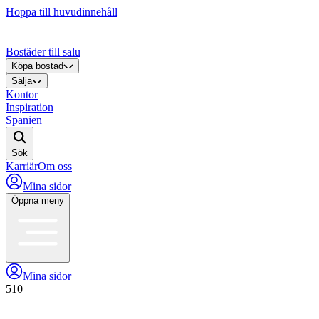
Hoppa till huvudinnehåll
Bostäder till salu
Köpa bostad
Sälja
Kontor
Inspiration
Spanien
Sök
Karriär
Om oss
Mina sidor
Öppna meny
Mina sidor
510