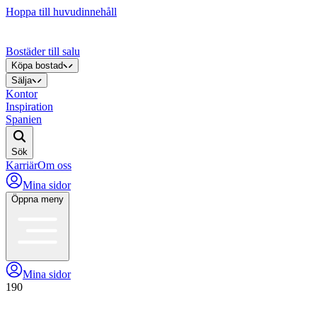
Hoppa till huvudinnehåll
Bostäder till salu
Köpa bostad
Sälja
Kontor
Inspiration
Spanien
Sök
Karriär
Om oss
Mina sidor
Öppna meny
Mina sidor
190