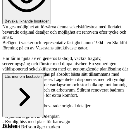
Bevaka liknande bostäder
Nu ges möjlighet att förvärva denna sekelskiftestrea med flertalet
bevarade original detaljer och möjlighet att renovera efter tycke och
smak.
Belägen i vacker och representativ fastighet anno 1904 i en Skuldfri
förening på en av Vasastans attraktivaste gator.
Här får ni njuta av en generös takhöjd, vackra trägolv,
serveringsgång och fönster med djupa nischer. En synnerligen
väldisponerad sekelskiftestrea med en genomgående planlösning där
varje kvadratmeter nyttjas på absolut bästa sätt tillsammans med
Läs mer om bostaden
goda förvaringsmöjligheter. Lägenheten disponeras med ett rymligt
kök, sällskapsinbjudande vardagsrum och stor balkong mot lummig
bakgård. Två sovrum och ett arbetsrum. Stilrent renoverat badrum
(2017) med golvvärme för extra komfort.
- Sekelskiftestrea med bevarade original detaljer
- Lugnt gårdsläge
- Optimalt läge invid Odenplan
- Rymlig hiss med plats för barnvagn
Bilder
- Skuldfri Brf som äger marken