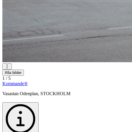
Alla bilder
1
/
5
Kommande®
Vasastan Odenplan
,
STOCKHOLM