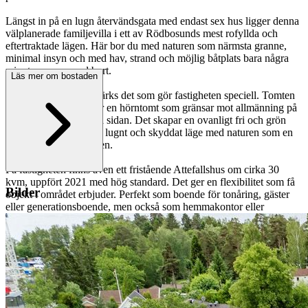
Längst in på en lugn återvändsgata med endast sex hus ligger denna
välplanerade familjevilla i ett av Rödbosunds mest rofyllda och
eftertraktade lägen. Här bor du med naturen som närmsta granne,
minimal insyn och med hav, strand och möjlig båtplats bara några
minuters promenad bort.
Läs mer om bostaden
Redan vid ankomst märks det som gör fastigheten speciell. Tomten
om cirka 1 000 kvm är en hörntomt som gränsar mot allmänning på
både baksidan och ena sidan. Det skapar en ovanligt fri och grön
känsla där huset får ett lugnt och skyddat läge med naturen som en
naturlig del av vardagen.
På fastigheten finns även ett fristående Attefallshus om cirka 30
kvm, uppfört 2021 med hög standard. Det ger en flexibilitet som få
Bilder
objekt i området erbjuder. Perfekt som boende för tonåring, gäster
eller generationsboende, men också som hemmakontor eller
möjlighet till löpande hyresintäkter.
Bostadshuset omfattar 172 kvm och erbjuder en planlösning som
fungerar över tid. Entréplanet rymmer generösa sällskapsytor där
vardagsrummet blir en naturlig samlingspunkt med fint ljusinsläpp
och direkt utgång till en rymlig altan i soligt läge. Här skapas en
självklar koppling mellan inne och ute under årets varmare månader.