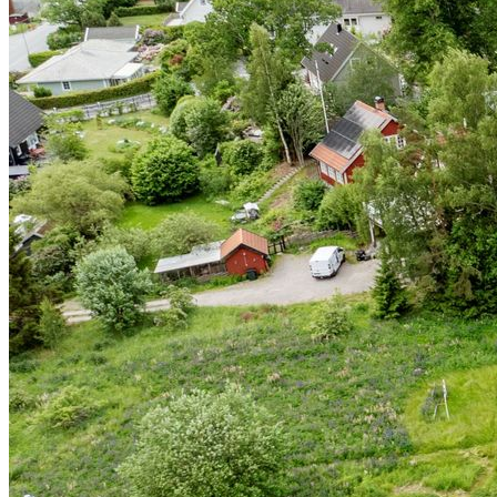
Köket är praktiskt utformat med bra arbetsytor och närhet till både
matplats och sociala ytor, vilket ger en funktionell och trivsam helhet
för vardag och umgänge. Övre plan erbjuder tre rymliga sovrum
samt ett allrum som enkelt kan anpassas efter familjens behov. Här
finns utrymme att växa och förändras över tid, oavsett om det
handlar om små barn, tonåringar eller behov av arbetsyta hemma.
Trädgården erbjuder goda möjligheter att vidareutveckla utemiljön
efter egna önskemål. Den öppna och skyddade tomten lämpar sig
väl för exempelvis pool eller växthus, vilket ytterligare kan förstärka
känslan av ett privat och komplett boende.
Läget i Rödbosund kombinerar det bästa av två världar. Ett lugnt
och naturnära boende med skärgårdens livsstil inom räckhåll. På
några minuters promenad når du strand, badmöjligheter och båtplats.
Morgondopp, båtliv och kvällar vid vattnet blir en naturlig del av
vardagen.
Sammanfattningsvis är detta ett hem som inte bara erbjuder yta, utan
också flexibilitet och långsiktighet. Ett boende som fungerar i livets
olika faser och som ger både lugn, frihet och möjligheter.