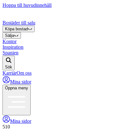
Hoppa till huvudinnehåll
Bostäder till salu
Köpa bostad
Sälja
Kontor
Inspiration
Spanien
Sök
Karriär
Om oss
Mina sidor
Öppna meny
Mina sidor
510