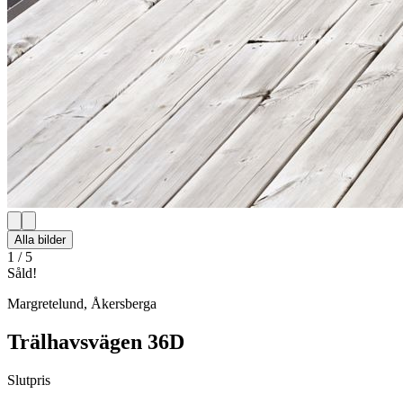
Alla bilder
1
/
5
Såld!
Margretelund
,
Åkersberga
Trälhavsvägen 36D
Slutpris