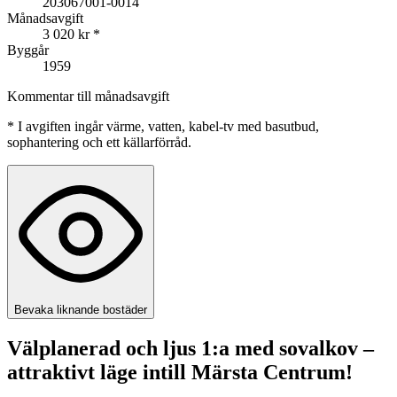
203067001-0014
Månadsavgift
3 020 kr
*
Byggår
1959
Kommentar till månadsavgift
*
I avgiften ingår värme, vatten, kabel-tv med basutbud,
sophantering och ett källarförråd.
Bevaka liknande bostäder
Välplanerad och ljus 1:a med sovalkov –
attraktivt läge intill Märsta Centrum!