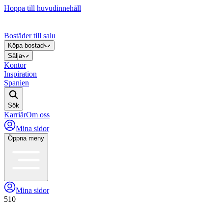
Hoppa till huvudinnehåll
Bostäder till salu
Köpa bostad
Sälja
Kontor
Inspiration
Spanien
Sök
Karriär
Om oss
Mina sidor
Öppna meny
Mina sidor
510