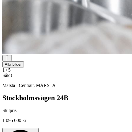
Alla bilder
1
/
5
Såld!
Märsta - Centralt
,
MÄRSTA
Stockholmsvägen 24B
Slutpris
1 095 000 kr