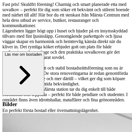
Fast pris! Skuldfri förening! Charmig och smart planerade etta med
sovalkov – perfekt för dig som söker ett bekvämt och stilrent boende
med närhet till allt! Här bor du ett stenkast från Märsta Centrum med
hela dess utbud av service, butiker, restauranger och
kommunikationer.
Lägenheten ligger högt upp i huset och bjuder på en insynsskyddad
tillvaro med fint ljusinsläpp. Genomgående parkettgolv och ljusa
väggar skapar en harmonisk och hemtrevlig känsla direkt när du
kliver in. Det rymliga köket erbjuder gott om plats för både
matlagning och umgänge och den praktiska sovalkoven gör det
Läs mer om bostaden
enkelt att skapa en separat sovdel.
Här bor du i en välskött och stabil bostadsrättsförening som nu är
skuldfri från banklån. De stora renoveringarna är redan genomförda
– stambyte, fönsterbyte och mer därtill – vilket ger dig som köpare
både trygghet och framtida bekvämlighet.
Med gångavstånd till Märsta station tar du dig enkelt till både
Stockholm och Uppsala – perfekt för både pendlare och studenter. I
området finns även idrottshallar, mataffärer och fina grönområden.
Bilder
En perfekt första bostad eller övernattningslägenhet.