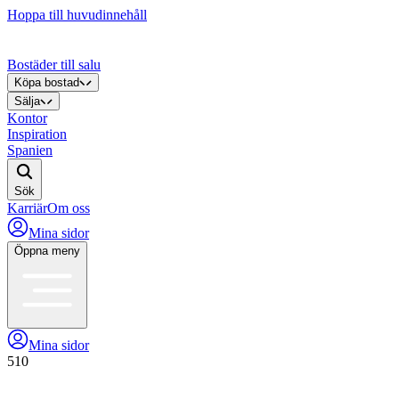
Hoppa till huvudinnehåll
Bostäder till salu
Köpa bostad
Sälja
Kontor
Inspiration
Spanien
Sök
Karriär
Om oss
Mina sidor
Öppna meny
Mina sidor
510