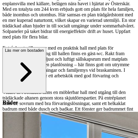
enplansvilla med källare, belägen nära havet i hjärtat av Österskär.
Med en totalyta om 244 kvm erbjuds gott om plats för hela familjen,
både inomhus och utomhus. Här samsas en plan trädgårdstomt med
en mer kuperad naturtomt, vilket skapar en varierad utemiljö. En stor
trädäckad altan bjuder in till socialt umgänge under sommarhalvåret.
Solpaneler på taket bidrar till energieffektiv drift av huset. Uppfart
med plats för flera bilar.
Entréplanet välkomnar med en praktisk hall med plats för
Läs mer om bostaden
avhängning. I anslutning till hallen finns en gäst-wc. Rakt fram
öppnar huset upp i ett ljust och luftigt sällskapsrum med matplats
och vardagsrum i öppen planlösning – här finns gott om utrymme
för både middagsbjudningar och familjemys vid braskaminen. I
direkt anslutning ligger ett arbetskök med god förvaring och
arbetsytor.
Vidare in i bostaden finns en möblerbar hall med utgång till den
trädäckade altanen genom stora skjutdörrspartier. På entréplanet
Bilder
finns tre sovrum med bra förvaringslösningar, samt ett helkaklat
badrum med både dusch och badkar. Ett fönster ger badrummet fint
naturligt ljus.
En trappa ner möts man av ett rymligt allrum, idag använt som TV-
rum. Intill ligger ett stort hobbyrum med plats för lek, träning eller
andra aktiviteter. Källaren rymmer även mycket goda