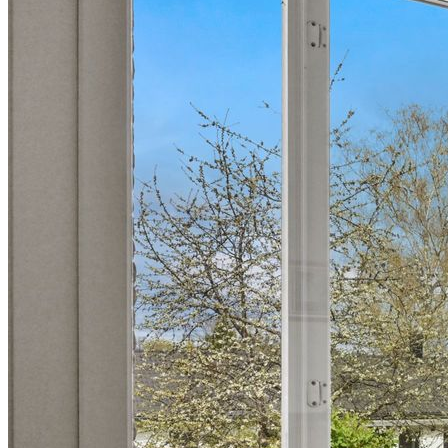
förvaringsmöjligheter med flera förråd, en matkällare, samt en
praktisk verkstadsdel. Det största förrådet har ytterdörr som leder ut
till trädgårdstomten. Tvättstugan är utrustad med både tvättmaskin
och torktumlare, och här finns även ett äldre duschutrymme som i
dagsläget inte används.
Läget i Österskär är svårt att slå – här bor du i ett lugnt och etablerat
villaområde med närhet till både natur och vatten. På gångavstånd
når du Roslagsbanan med smidig pendling till Stockholm, möjlighet
till båtplats via vägföreningen (eller närliggande Marina) samt det
populära Österskärs havsbad för salta dopp och soliga dagar. I
området finns även skolor, förskolor och service. På gångavstånd
finns den obemannade matbutiken som är öppen 24 timmar om
dygnet.
Varmt välkommen på visning!