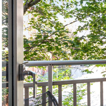
någon minuts promenad bort.
Här finns också grönskande områden på promenadavstånd såsom
Nackareservatet med flera skogsslingor, badsjöar och golfbana.
Populära Flatensjön nås med enkelhet där härliga naturstigar,
badstränder, klättringsmöjligheter och utegym finns att tillgå.
Sammantaget en bostad perfekt passande för både singelhushållet
som för paret som söker något att sätta sin prägel på men slippa
renovera badrummet som brukar vara det mest kostsamma och
omständliga.
Varmt välkommen på visning!
Anmäl eller boka in dig för visning på mäklarens hemsida. Då får du
även tillgång till dokument och utförligare information genom
tjänsten 'Boresan'.