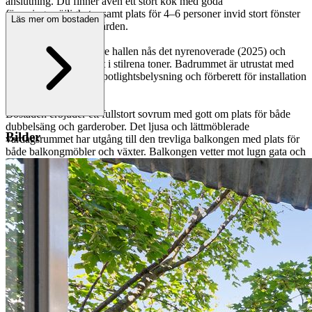
anslutning. Du finner även ett stort kök med goda
förvaringsmöjligheter samt plats för 4–6 personer invid stort fönster
Läs mer om bostaden
med utsikt mot innergården.
I anslutning till den inre hallen nås det nyrenoverade (2025) och
helkaklade badrummet i stilrena toner. Badrummet är utrustat med
behaglig golvvärme, spotlightsbelysning och förberett för installation
av tvättmaskin.
Bostaden erbjuder ett fullstort sovrum med gott om plats för både
dubbelsäng och garderober. Det ljusa och lättmöblerade
Bilder
vardagsrummet har utgång till den trevliga balkongen med plats för
både balkongmöbler och växter. Balkongen vetter mot lugn gata och
bjuder på ett attraktivt solläge i väst för härliga solstunder under
eftermiddag och kväll.
Brf Segelflygaren är en stor och stabil HSB-förening med eget
parkeringsgarage, föreningslokal och gästlägenhet. Gemensamma
tvättstugor i varje portuppgång.
Optimalt belägen med närhet till både närservice och goda
kommunikationer. Tunnelbana cirka 150 meter från bostaden, buss
och diverse närservice såsom; livsmedelsbutiker, restauranger,
kulturhus, bibliotek, apotek, frisör etc. Närhet till förskola som är
belägen tvärs över gatan samt grundskolan Skarpatorpsskolan endast