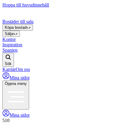
Hoppa till huvudinnehåll
Bostäder till salu
Köpa bostad
Sälja
Kontor
Inspiration
Spanien
Sök
Karriär
Om oss
Mina sidor
Öppna meny
Mina sidor
510