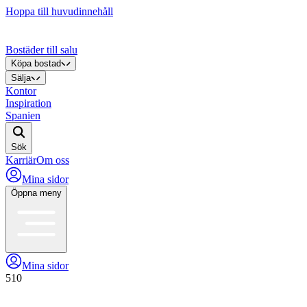
Hoppa till huvudinnehåll
Bostäder till salu
Köpa bostad
Sälja
Kontor
Inspiration
Spanien
Sök
Karriär
Om oss
Mina sidor
Öppna meny
Mina sidor
510