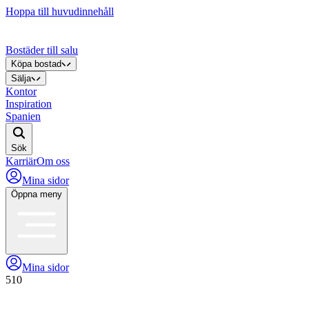
Hoppa till huvudinnehåll
Bostäder till salu
Köpa bostad
Sälja
Kontor
Inspiration
Spanien
Sök
Karriär
Om oss
Mina sidor
Öppna meny
Mina sidor
510