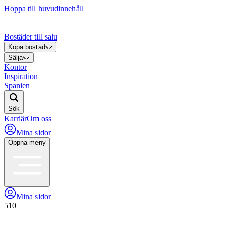
Hoppa till huvudinnehåll
Bostäder till salu
Köpa bostad
Sälja
Kontor
Inspiration
Spanien
Sök
Karriär
Om oss
Mina sidor
Öppna meny
Mina sidor
510