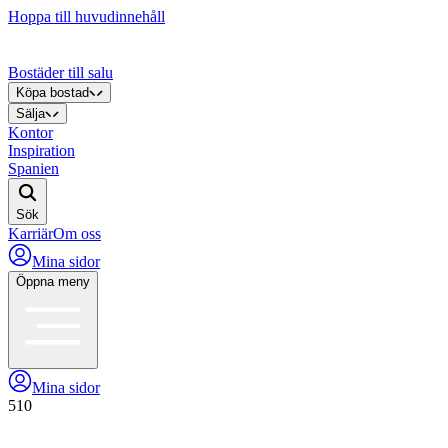
Hoppa till huvudinnehåll
Bostäder till salu
Köpa bostad
Sälja
Kontor
Inspiration
Spanien
Sök
Karriär
Om oss
Mina sidor
Öppna meny
Mina sidor
510