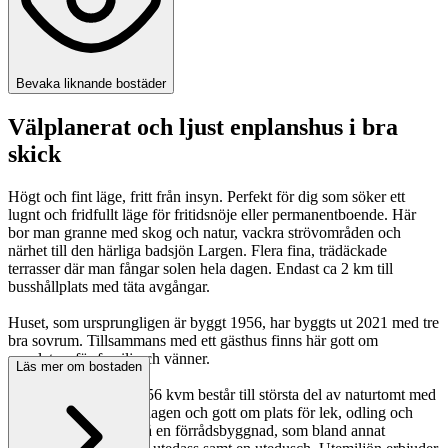
Bevaka liknande bostäder
Välplanerat och ljust enplanshus i bra
skick
Högt och fint läge, fritt från insyn. Perfekt för dig som söker ett
lugnt och fridfullt läge för fritidsnöje eller permanentboende. Här
bor man granne med skog och natur, vackra strövområden och
närhet till den härliga badsjön Largen. Flera fina, trädäckade
terrasser där man fångar solen hela dagen. Endast ca 2 km till
busshållplats med täta avgångar.
Huset, som ursprungligen är byggt 1956, har byggts ut 2021 med tre
bra sovrum. Tillsammans med ett gästhus finns här gott om
sovplatser för familj och vänner.
Läs mer om bostaden
Tomten som är om 2056 kvm består till största del av naturtomt med
fina uteplatser, berg i dagen och gott om plats för lek, odling och
övrigt. Här finns också en förrådsbyggnad, som bland annat