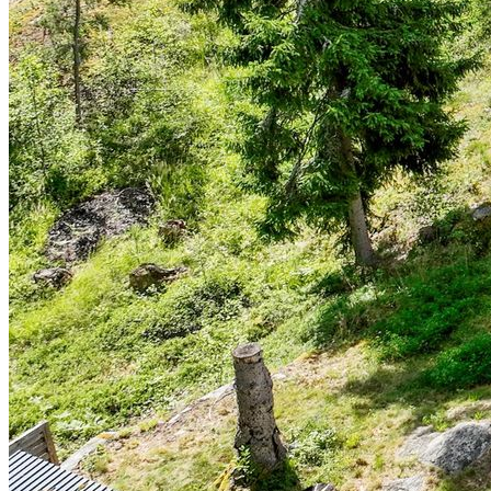
med ljus och skapar en harmonisk atmosfär. Det tredje sovrummet är
perfekt som barnrum, arbetsrum eller gästrum.
Gästhuset erbjuder ytterligare sovplatser och är något avskilt från
huvudbyggnaden, vilket ger gästerna en privat och mysig vistelse.
Området Källsmora är perfekt för dig som söker lugnet, med direkt
närhet till skog, natur och härlig badsjö. Lugnt område med mycket
begränsad biltrafik. Gångavstånd till fotbollsplan. Nära till den
populära och barnvänliga insjön Largen. Här finns badstrand med
badbryggor och parkeringsplats för bilar.
Cirka fem kilometer bort ligger Wira Bruk, en historisk kulturbygd
med charmiga röda hus inbäddad i vacker Roslagsmiljö där
Roslagsleden går genom byn. Populärt besöksmål med
konstsmidesbutik, trevlig lunch- och kaffeservering i det gamla
tingshuset och sommartid arrangeras här Wira-spelen.