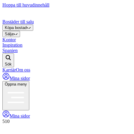
Hoppa till huvudinnehåll
Bostäder till salu
Köpa bostad
Sälja
Kontor
Inspiration
Spanien
Sök
Karriär
Om oss
Mina sidor
Öppna meny
Mina sidor
510