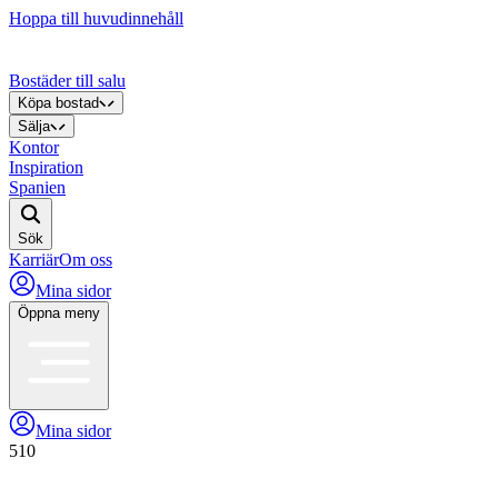
Hoppa till huvudinnehåll
Bostäder till salu
Köpa bostad
Sälja
Kontor
Inspiration
Spanien
Sök
Karriär
Om oss
Mina sidor
Öppna meny
Mina sidor
510