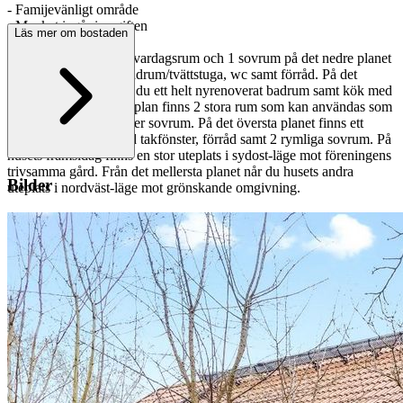
- Famijevänligt område
- Mycket ingår i avgiften
Läs mer om bostaden
- Bostaden erbjuder 1 vardagsrum och 1 sovrum på det nedre planet
tillsammans med ett badrum/tvättstuga, wc samt förråd. På det
mellersta planet finner du ett helt nyrenoverat badrum samt kök med
stor matplats. På detta plan finns 2 stora rum som kan användas som
vardagsrum, matsal eller sovrum. På det översta planet finns ett
öppet vardagsrum med takfönster, förråd samt 2 rymliga sovrum. På
husets framsidag finns en stor uteplats i sydost-läge mot föreningens
trivsamma gård. Från det mellersta planet når du husets andra
Bilder
uteplats i nordväst-läge mot grönskande omgivning.
- Kontakta mäklaren för att boka en privatvisning, tack!
- På Jyllandsgatan 11 bor du med kvalitén och friheten av ett radhus
men har samtidigt den ekonomiska tryggheten i den välskötta
föreningen. I avgiften ingår värme, vatten, kabel-tv, internet,
sophämtning, förråd, samt det yttre underhållet av fastigheterna. Brf
Odense har en låg belåningsgrad om 4699 kr/kvm (2023) samt en
god kassa och välskötta fastigheter. Föreningen har fortfarande 2
hyresrätter i sin ägo som utgör framtida intäkter för föreningen. Här
finns det möjlighet att hyra garageplats samt garageplats med
laddstolpe för elbil. Föreningen har en fräsch tvättstuga samt
festlokal som kan hyras av medlemmarna.