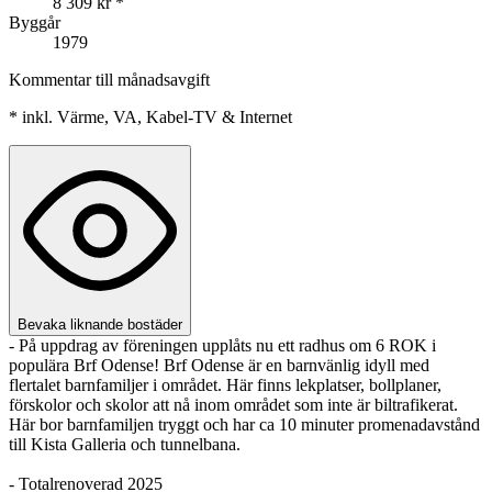
8 309 kr
*
Byggår
1979
Kommentar till månadsavgift
*
inkl. Värme, VA, Kabel-TV & Internet
Bevaka liknande bostäder
- På uppdrag av föreningen upplåts nu ett radhus om 6 ROK i
populära Brf Odense! Brf Odense är en barnvänlig idyll med
flertalet barnfamiljer i området. Här finns lekplatser, bollplaner,
förskolor och skolor att nå inom området som inte är biltrafikerat.
Här bor barnfamiljen tryggt och har ca 10 minuter promenadavstånd
till Kista Galleria och tunnelbana.
- Totalrenoverad 2025