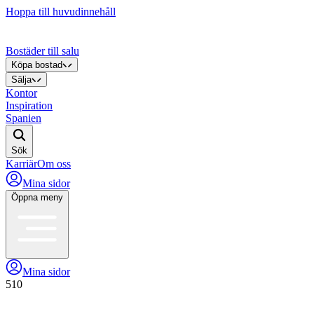
Hoppa till huvudinnehåll
Bostäder till salu
Köpa bostad
Sälja
Kontor
Inspiration
Spanien
Sök
Karriär
Om oss
Mina sidor
Öppna meny
Mina sidor
510