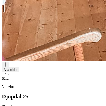
Alla bilder
1
/
5
Såld!
Vilhelmina
Djupdal 25