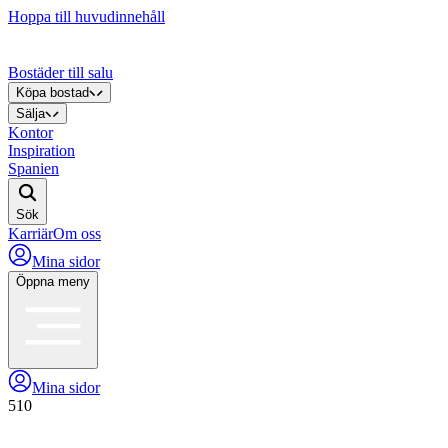
Hoppa till huvudinnehåll
Bostäder till salu
Köpa bostad
Sälja
Kontor
Inspiration
Spanien
Sök
Karriär
Om oss
Mina sidor
Öppna meny
Mina sidor
510