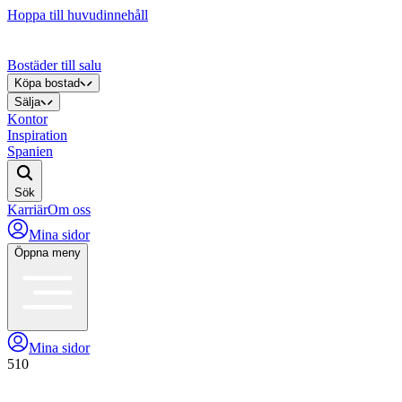
Hoppa till huvudinnehåll
Bostäder till salu
Köpa bostad
Sälja
Kontor
Inspiration
Spanien
Sök
Karriär
Om oss
Mina sidor
Öppna meny
Mina sidor
510