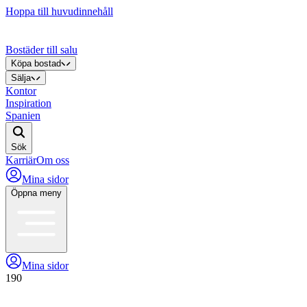
Hoppa till huvudinnehåll
Bostäder till salu
Köpa bostad
Sälja
Kontor
Inspiration
Spanien
Sök
Karriär
Om oss
Mina sidor
Öppna meny
Mina sidor
190