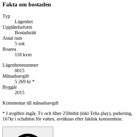
Fakta om bostaden
Typ
Lägenhet
Upplåtelseform
Bostadsrätt
Antal rum
5 rok
Boarea
118 kvm
Lägenhetsnummer
0015
Månadsavgift
5 269 kr
*
Byggår
2015
Kommentar till månadsavgift
*
I avgiften ingår, Tv och fiber 250mbit (inkl Telia play), parkering,
167kr i schablon för vatten, avräknas efter faktisk konsumtion.