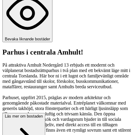
Bevaka liknande bostäder
Parhus i centrala Amhult!
På attraktiva Amhult Nedergård 13 erbjuds ett modernt och
välplanerat bostadsrättsparhus i två plan med ett bekvämt läge mitt i
centrala Torslanda. Här bor ni i ett lugnt och familjevänligt område
med gångavstånd till skolor, förskolor, busskommunikationer,
mataffärer, restauranger samt Amhults breda serviceutbud.
Parhuset, uppfört 2015, präglas av modern arkitektur och
genomgående påkostade materialval. Entréplanet välkomnar med
generös takhöjd, stora fönsterpartier och ett härligt ljusinsläpp som
tillsammans skapar en luftig och trivsam känsla. Den öppna
Läs mer om bostaden
planlösningen mellan kök och vardagsrum bjuder in till sociala
tillställningar och familjeliv, med direkt access till en tilltagen
balkong. På detta plan finns även ett rymligt sovrum samt ett stilrent