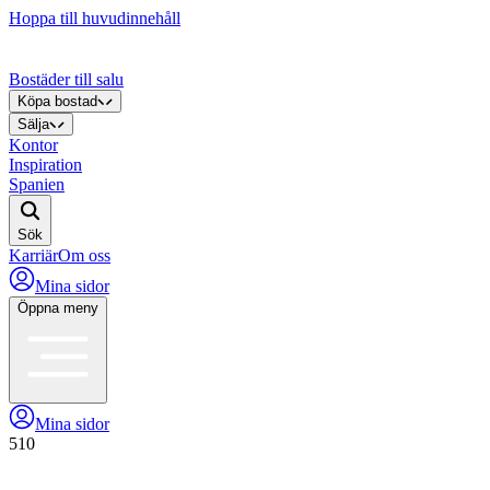
Hoppa till huvudinnehåll
Bostäder till salu
Köpa bostad
Sälja
Kontor
Inspiration
Spanien
Sök
Karriär
Om oss
Mina sidor
Öppna meny
Mina sidor
510