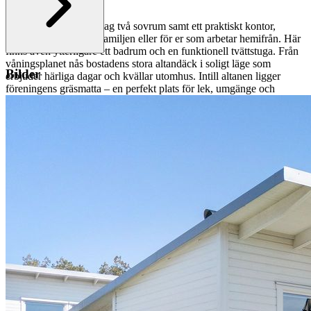
helkaklat badrum.
Nedre plan erbjuder idag två sovrum samt ett praktiskt kontor,
perfekt för den större familjen eller för er som arbetar hemifrån. Här
finns även ytterligare ett badrum och en funktionell tvättstuga. Från
våningsplanet nås bostadens stora altandäck i soligt läge som
Bilder
erbjuder härliga dagar och kvällar utomhus. Intill altanen ligger
föreningens gräsmatta – en perfekt plats för lek, umgänge och
avkoppling.