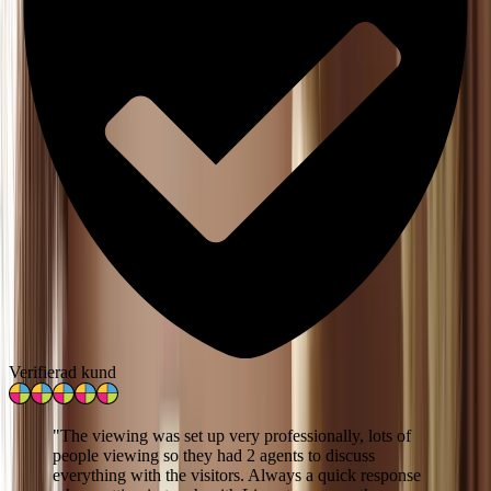
Verifierad kund
"
The viewing was set up very professionally, lots of
people viewing so they had 2 agents to discuss
everything with the visitors. Always a quick response