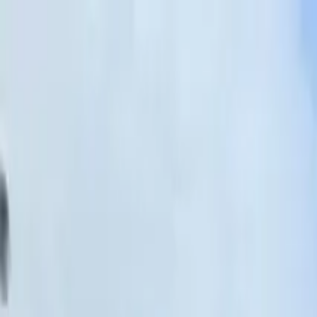
Hoppa till huvudinnehåll
Bostäder till salu
Köpa bostad
Sälja
Kontor
Inspiration
Spanien
Sök
Karriär
Om oss
Mina sidor
Öppna meny
Mina sidor