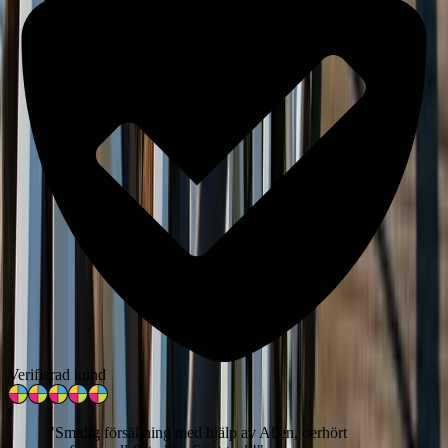
Verifierad kund
"
Smidig försäljning med hjälp av Allen, oerhört