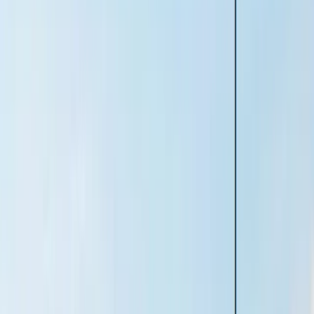
Oavsett om du vill sälja nu, planerar en framtida försäljning eller
bara vill veta vad din lägenhet är värd, finns vi här för dig genom
hela processen – oavsett om du ska sälja eller köpa bostad.
Du är varmt välkommen till oss på HusmanHagberg. Vi ser fram
emot att höra ifrån dig.
Kontakt
Besöksadress:
Arena, Triangeln 4
211 43 Malmö
Telefon:
040-615 30 40
E-post:
malmo@husmanhagberg.se
Kontakta HusmanHagberg Malmö