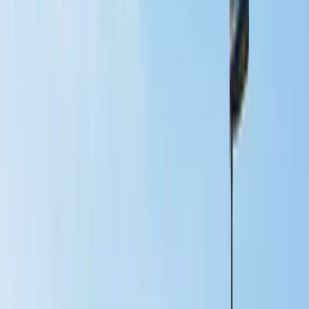
banken
Om du behöver ett officiellt värderingsintyg för att omförhandla ditt
bolån eller ansöka om lånelöfte krävs en skriftlig värdering.
Våra mäklare kan hjälpa dig att ta fram ett dokument som tydligt
intygar bostadens marknadsvärde. För denna typ av värdering
tillkommer en avgift, vilken fastställs i samråd med ditt lokala
mäklarkontor. Kontakta oss för mer information om vad som gäller
för skriftliga värderingar och eventuella kostnader.
Kontakta HusmanHagberg Malmö
Kommande® – för dig som vill sälja
längre fram
Om du planerar att sälja, men inte är riktigt redo att lägga ut
lägenheten till försäljning än, kan vår tjänst Kommande® vara rätt
val för dig.
Med Kommande® kan du redan nu skapa nyfikenhet bland