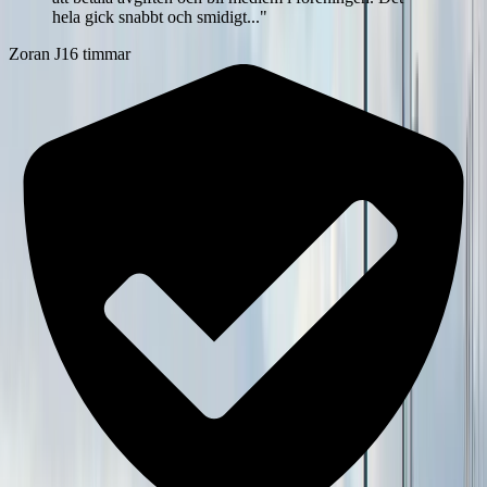
hela gick snabbt och smidigt...
"
Zoran J
16 timmar