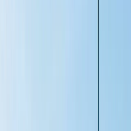
potentiella köpare, samtidigt som du får tid och råd att höja värdet på
lägenheten innan den läggs ut till försäljning.
Läs mer om Kommande®
Att bo i Malmö
I Malmö finns något för alla – från mysiga restauranger och caféer
kring Lilla Torg och charmiga kvarter i Gamla Väster, till moderna
bostadsområden i Västra Hamnen med ikoniska Turning Torso.
Stadens närhet till Ribersborgs strand och Kallbadhuset ger en
perfekt balans mellan stadspuls och havsnära fritid.
Centralt väntar kultur, shopping och nöjen, med mångkulturella
Möllevången och Malmö Live som givna mötesplatser. Populära
bostadsområden som Västra innerstaden erbjuder lugna kvarter med
hög livskvalitet.
Här finns också fina grönområden som Pildammsparken och Folkets
Park, samt sportupplevelser med Malmö FF på Eleda Stadion.
Cykelvänliga gator, smidiga kommunikationer till Köpenhamn och
närheten till Kastrup gör Malmö attraktivt för både arbete och fritid.
Kranskommunerna Svedala och Burlöv kompletterar dessutom med