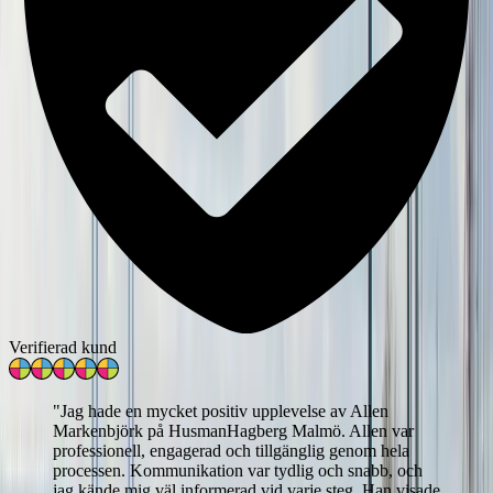
Verifierad kund
"
Jag hade en mycket positiv upplevelse av Allen
Markenbjörk på HusmanHagberg Malmö. Allen var
professionell, engagerad och tillgänglig genom hela
processen. Kommunikation var tydlig och snabb, och
jag kände mig väl informerad vid varje steg. Han visade