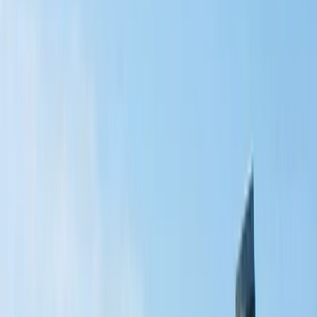
muntlig värdering baserad på uppgifter du lämnar per telefon i
kombination med mäklarens erfarenheter av liknande försäljningar i
Malmö, vilket ger dig en snabb bild av vad din bostad kan vara
värd.
Om du senare önskar en mer detaljerad bedömning, gör vi gärna ett
personligt besök för att säkerställa att alla detaljer tas med i
beräkningen.
Boka expressvärdering
Värdebevakaren
Vill du följa hur din lägenhets värde utvecklas över tid? Med vår
tjänst Värdebevakaren får du regelbundna rapporter direkt via e-
post, vilket är perfekt för dig som vill sälja längre fram eller bara
bevaka marknadsläget i Malmö.
Läs mer om Värdebevakaren
Du behöver en skriftlig värdering för