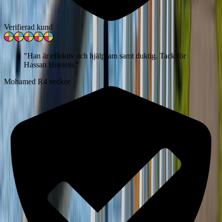
Verifierad kund
"
Han är effektiv och hjälpsam samt duktig. Tack för
Hassan Hossein.
"
Mohamed R
4 veckor