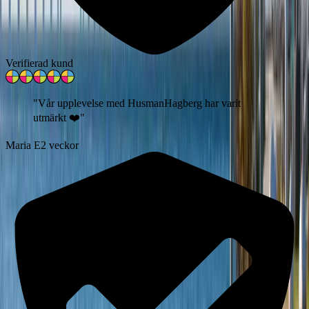
Verifierad kund
"
Vår upplevelse med HusmanHagberg har varit
utmärkt ❤️
"
Maria E
2 veckor