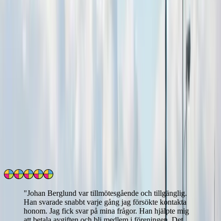
prisuppgifter.
Hur ofta kan jag omvärdera lägenheten?
För att banken ska godkänna en omvärdering krävs oftast en skriftlig
värdering – ett värderingsintyg. Tänk på att du vanligtvis inte kan
omvärdera för att lägga om dina lån oftare än vart femte år, om du
inte har gjort betydande förändringar i bostaden.
Omdömen från våra kunder
4.9
/5
Läs
987
uppriktiga kundomdömen
Hur verifieras kundrelationen?
"
Johan Berglund var tillmötesgående och tillgänglig.
Han svarade snabbt varje gång jag försökte kontakta
honom. Jag fick svar på mina frågor. Han hjälpte mig
att betala avgiften och bli medlem i föreningen. Det