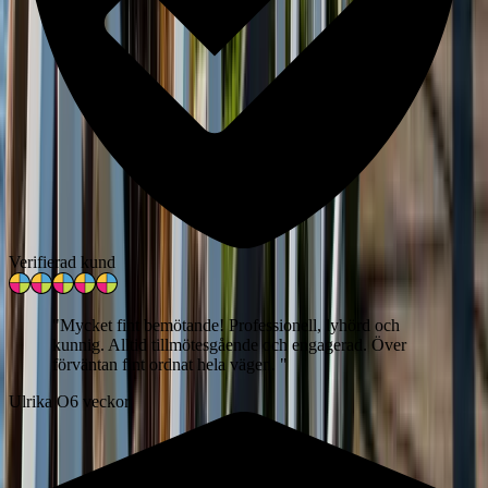
Verifierad kund
"
Mycket fint bemötande! Professionell, lyhörd och
kunnig. Alltid tillmötesgående och engagerad. Över
förväntan fint ordnat hela vägen.
"
Ulrika O
6 veckor