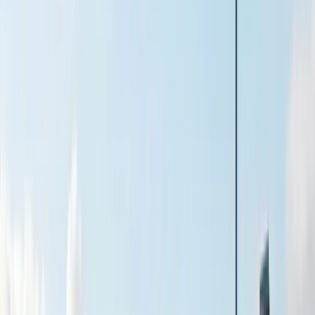
Värdera lägenhet Malmö – Vanliga
frågor och svar
Vad påverkar värdet på lägenheter i Malmö?
Det finns flera faktorer som påverkar en lägenhets värde i Malmö.
Läget har en stor betydelse – närhet till centrum, närliggande
arbetsplatser, skolor och kommunikationer. Skicket och standarden
på bostaden, till exempel renoverat kök, badrum eller nylagda golv
spelar också in.
Dessutom väger föreningens ekonomi och eventuella framtida
renoveringar tungt vid en värdering, till exempel när banken
bedömer bostaden inför ett lånelöfte. Hur marknaden ser ut just nu,
tillgången på bostäder och efterfrågan i området är andra viktiga
faktorer som kan påverka priset.
Hur vet man hur mycket en lägenhet är värd?
Det enklaste sättet att ta reda på en lägenhets värde är att boka en
professionell värdering hos en mäklare. Mäklaren tittar på faktorer
som bostadens skick, läge, storlek, antal rum, föreningens ekonomi
och tidigare försäljningar av liknande bostäder i området.
Du kan även hålla koll på annonser och slutpriser i ditt område, men