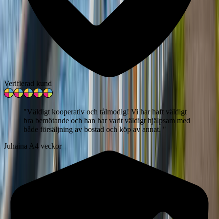
Verifierad kund
"
Väldigt kooperativ och tålmodig! Vi har haft väldigt
bra bemötande och han har varit väldigt hjälpsam med
både försäljning av bostad och köp av annat.
"
Juhaina A
4 veckor