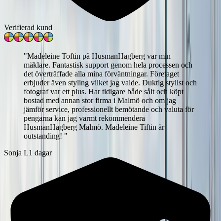
Verifierad kund
"
Madeleine Toftin på HusmanHagberg var min
mäklare. Fantastisk support genom hela processen och
det överträffade alla mina förväntningar. Företaget
erbjuder även styling vilket jag valde. Duktig stylist och
fotograf var ett plus. Har tidigare både sålt och köpt
bostad med annan stor firma i Malmö och om jag
jämför service, professionellt bemötande och valuta för
pengarna kan jag varmt rekommendera
HusmanHagberg Malmö. Madeleine Tiftin är
outstanding!
"
Sonja L
1 dagar