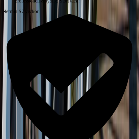
professionell & tydlig. Stort tack!
"
Nermin S
7 veckor