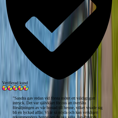
Verifierad kund
"
Sandra gav redan vid första mötet ett väldigt gott
intryck. Det var självklart för oss att överlåta
försäljningen av vår bostad till henne, vilket visade sig
bli en lyckad affär. Vi är så nöjda och kan verkligen
rekommendera henne om du ska sälja. Jan-Peter &