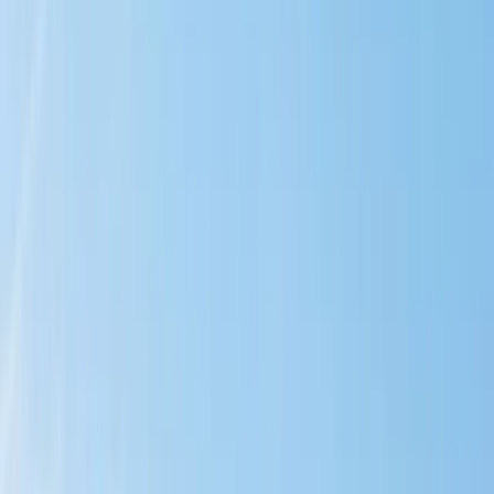
Kostnadsfri värdering
Vår kostnadsfria värdering är perfekt för dig som vill få en
kvalificerad uppskattning av din lägenhets marknadsvärde – utan
några förpliktelser. Vi utgår bland annat från:
Bostadens skick och planlösning
– Renoveringar, antal rum
och funktionella lösningar.
Läge och området
– Närhet till service, kommunikationer,
skolor och grönområden i Malmö.
Föreningens ekonomi
– Avgifter, framtida planer och
stabilitet i bostadsrättsföreningen.
Marknadsläget i Malmö
– Efterfrågan och jämförbara
försäljningar i området.
Boka kostnadsfri värdering
Expressvärdering
Om du behöver en snabb uppskattning av värdet på din lägenhet,
kan vår Expressvärdering vara ditt bästa alternativ. Detta är en