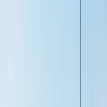
Kontakta HusmanHagberg i Malmö
Våra fastighetsmäklare i Malmö har lång erfarenhet av den lokala
marknaden och kan Malmö med omnejd utan och innan. Utöver att
hjälpa dig att värdera din bostad kan vi svara på frågor om hur livet i
specifika områden skulle kunna passa dig om du planerar att köpa
bostad i en annan stadsdel.