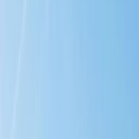
Värdera bostad i Malmö – dina olika
möjligheter
Att värdera din bostad handlar om mer än att bara sätta ett pris på
den. Det kan vara starten på något nytt eller ett sätt att förstå hur
bostadsmarknaden ser ut och utvecklas. Genom oss får du inte bara
en noggrann värdering – vi får bostäder sålda, oavsett marknadsläge.
Beroende på din situation kan olika typer av värderingar vara
aktuella. Du kanske behöver få en snabb uppskattning av bostadens
värde, eller så kanske du önskar en mer djupgående bedömning
inför en kommande försäljning.
Med våra skräddarsydda tjänster ger vi dig de bästa
förutsättningarna när du väl bestämmer dig för att sälja. Låt oss
berätta mer.