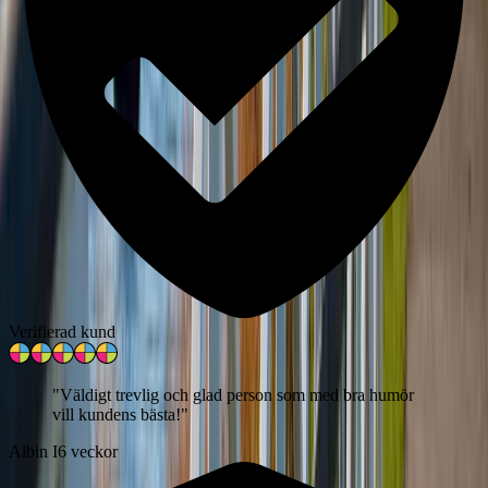
Verifierad kund
"
Väldigt trevlig och glad person som med bra humör
vill kundens bästa!
"
Albin I
6 veckor