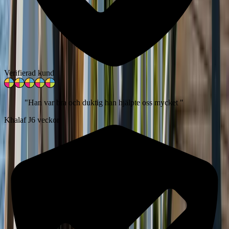
Verifierad kund
"
Han var bra och duktig han hjälpte oss mycket
"
Khalaf J
6 veckor