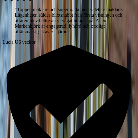
"
Toppen mäklare och supernöjda med valet av mäklare.
Lägenheten såldes blixtsnabbt från första visningen och
affären blev bättre än vi vågat hoppas på. Allen
Markenbjörk är engagerad, lyhörd och otroligt
affärsmässig. 5 av 5 stjärnor!
"
Lucia U
6 veckor