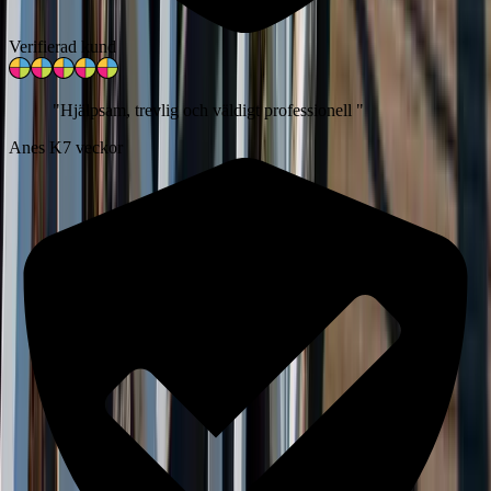
Verifierad kund
"
Hjälpsam, trevlig och väldigt professionell
"
Anes K
7 veckor