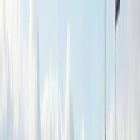
en personlig värdering ger en mer exakt bild. Upptäck hus och
lägenheter till salu
i Malmö just nu och se vad de ligger ute för i just
ditt bostadsområde:
Lägenheter till salu i Malmö
..
Hur går en värdering av lägenhet till?
En mäklare samlar först in grundläggande information om
lägenheten, såsom boyta, antal rum, planlösning, eventuella
renoveringar och föreningens ekonomi. Därefter jämförs dessa
uppgifter med försäljningar av liknande lägenheter i området och
aktuell prisstatistik för att ge en bedömning av marknadsvärdet.
Hur lång tid tar värderingen av en lägenhet?
En muntlig värdering tar vanligtvis mellan 30 minuter och en timme,
beroende på lägenhetens storlek och specifika egenskaper. Om du
behöver en mer detaljerad, skriftlig värdering kan processen ta
längre tid, eftersom den kräver en noggrann genomgång av flera
faktorer.
Vad kostar en värdering av en lägenhet?
Vår muntliga värdering är alltid kostnadsfri. Behöver du däremot ett
skriftligt intyg när du ska sälja bostad, exempelvis för banken,
tillkommer en avgift. Kontakta oss gärna för mer information och