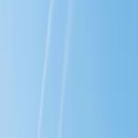
Äger du en lägenhet i Malmö och vill veta vad din bostad är värd?
Oavsett om du planerar att sälja inom kort eller bara vill ha koll på
marknadsläget, är en värdering ett bra första steg.
Varje bostad är unik och värdet påverkas av många faktorer. Med en
värdering får du en tydlig bild av din bostads potential och kan
planera nästa steg, oavsett om du vill sälja din bostad snart eller
längre fram.
Som din lokala mäklare i Malmö kan vi på HusmanHagberg ge dig
en realistisk bild av din bostads värde. Kontakta oss när du vill
värdera din bostad – vi finns med dig hela vägen mot en trygg och
framgångsrik bostadsaffär.
Värdera din bostad idag