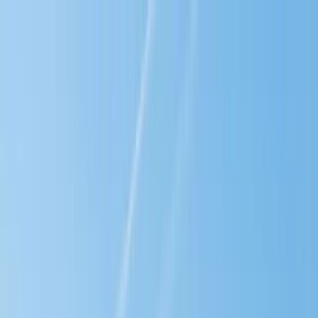
Hoppa till huvudinnehåll
Bostäder till salu
Köpa bostad
Sälja
Kontor
Inspiration
Spanien
Sök
Karriär
Om oss
Mina sidor
Öppna meny
Mina sidor
Värdera lägenhet Malmö