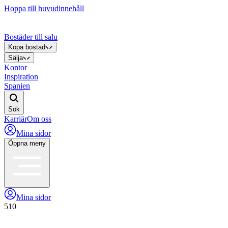
Hoppa till huvudinnehåll
Bostäder till salu
Köpa bostad
Sälja
Kontor
Inspiration
Spanien
Sök
Karriär
Om oss
Mina sidor
Öppna meny
Mina sidor
510