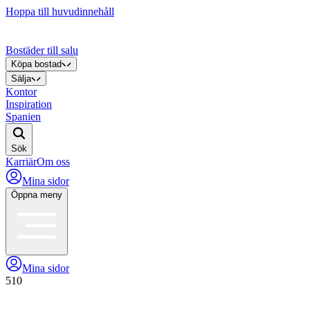
Hoppa till huvudinnehåll
Bostäder till salu
Köpa bostad
Sälja
Kontor
Inspiration
Spanien
Sök
Karriär
Om oss
Mina sidor
Öppna meny
Mina sidor
510