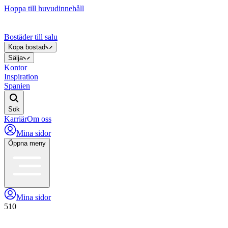
Hoppa till huvudinnehåll
Bostäder till salu
Köpa bostad
Sälja
Kontor
Inspiration
Spanien
Sök
Karriär
Om oss
Mina sidor
Öppna meny
Mina sidor
510