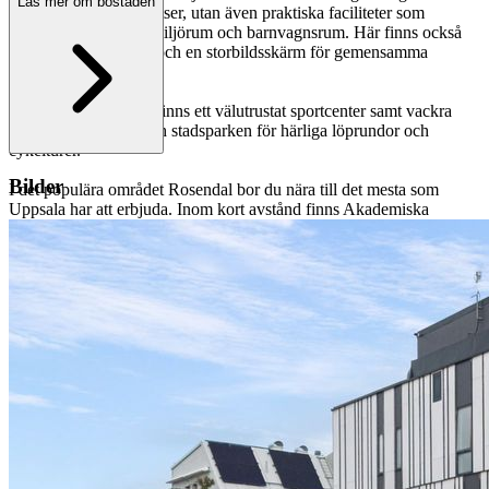
Läs mer om bostaden
utemöbler och grillplatser, utan även praktiska faciliteter som
cykelförråd, garage, miljörum och barnvagnsrum. Här finns också
terrasser, paddelbana och en storbildsskärm för gemensamma
aktiviteter.
Precis utanför porten finns ett välutrustat sportcenter samt vackra
stråk längs Fyrisån och stadsparken för härliga löprundor och
cykelturer.
Bilder
I det populära området Rosendal bor du nära till det mesta som
Uppsala har att erbjuda. Inom kort avstånd finns Akademiska
sjukhuset, Ultuna, SLU och Ångströmslaboratoriet. I närområdet
finns även mataffärer som ICA och Hemköp, mysiga caféer,
restauranger, tennisbanor, paddelbanor och gym.
Till lägenheten hör ett rymligt förråd på cirka 5-6 kvadratmeter.