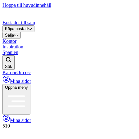
Hoppa till huvudinnehåll
Bostäder till salu
Köpa bostad
Sälja
Kontor
Inspiration
Spanien
Sök
Karriär
Om oss
Mina sidor
Öppna meny
Mina sidor
510