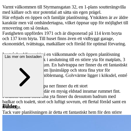
Varmt välkommen till Styrmansgatan 32, en 1-plans soutterängvilla
med källare och stor potential att sätta sin egen prägel.
Här erbjuds en öppen och familjär planlösning. Ytskikten är av äldre
karaktär men väl omhändertagna, vilket öppnar upp för möjlighet till
renovering om så önskas.
Fastigheten uppfördes 1971 och är disponerad på 114 kvm boyta
och 137 kvm biyta. Till huset finns även ett vidbyggt garage,
ekonomidel, tvättstuga, matkällare och förråd för optimal förvaring.
I entréplan kliver ni in i en välkomnande och öppen planlösning
Läs mer om bostaden
med ett inbjudande kök i anslutning till en större yta för matplats, 3
fina sovrum samt badrum. En halvtrappa ner finner du ett fantastiskt
vardagsrum med gott om ljusinsläpp och stora fina ytor för
soffgrupp eller annat möblemang. Golvvärme ligger i köksdel, entré
och i badrummen.
Ytterligare en halvtrappa ner finner du ett stort
vardagsrum/gillestuga där en mysig eldstad inramar rummet fint.
Förutom denna stora fina yta finner du dessutom badrum med
badkar och toalett, stort och luftigt sovrum, ett flertal förråd samt en
Bilder
tvättstuga.
Tack vare planlösningen är detta ett fantastiskt hem för den större
familjen.
I den gamla trädgården finns tilltalande grönytor, prydnadsbuskar,