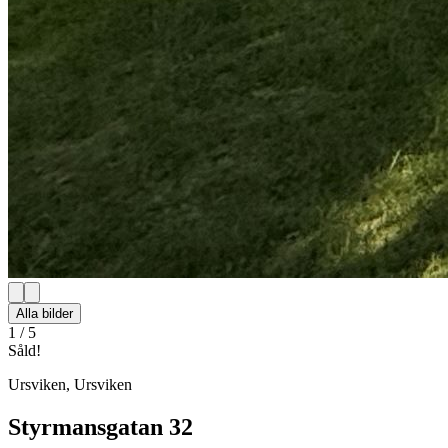
Alla bilder
1
/
5
Såld!
Ursviken
,
Ursviken
Styrmansgatan 32