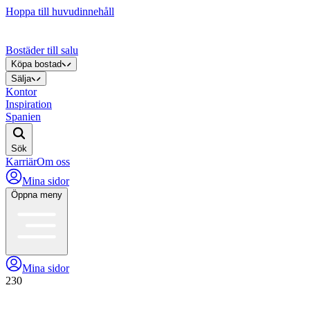
Hoppa till huvudinnehåll
Bostäder till salu
Köpa bostad
Sälja
Kontor
Inspiration
Spanien
Sök
Karriär
Om oss
Mina sidor
Öppna meny
Mina sidor
230