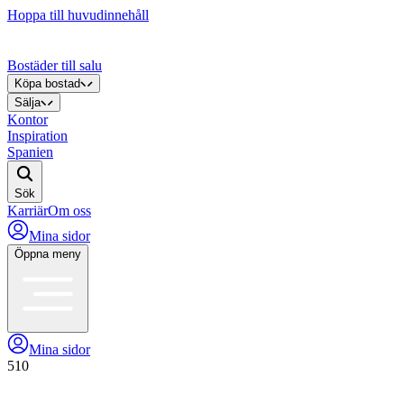
Hoppa till huvudinnehåll
Bostäder till salu
Köpa bostad
Sälja
Kontor
Inspiration
Spanien
Sök
Karriär
Om oss
Mina sidor
Öppna meny
Mina sidor
510