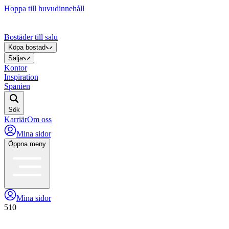
Hoppa till huvudinnehåll
Bostäder till salu
Köpa bostad
Sälja
Kontor
Inspiration
Spanien
Sök
Karriär
Om oss
Mina sidor
Öppna meny
Mina sidor
510