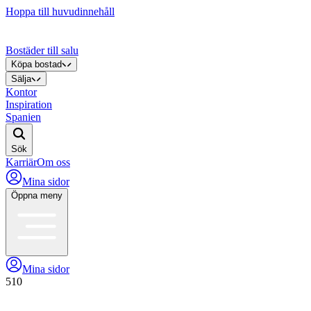
Hoppa till huvudinnehåll
Bostäder till salu
Köpa bostad
Sälja
Kontor
Inspiration
Spanien
Sök
Karriär
Om oss
Mina sidor
Öppna meny
Mina sidor
510