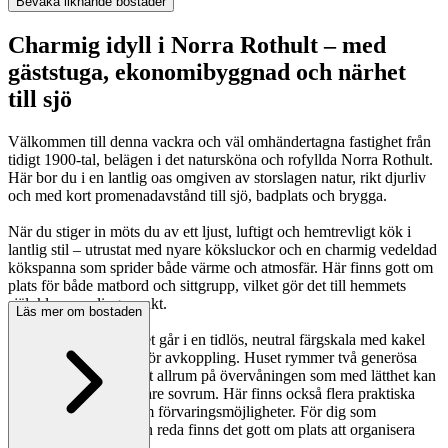
Bevaka liknande bostäder
Charmig idyll i Norra Rothult – med
gäststuga, ekonomibyggnad och närhet
till sjö
Välkommen till denna vackra och väl omhändertagna fastighet från
tidigt 1900-tal, belägen i det natursköna och rofyllda Norra Rothult.
Här bor du i en lantlig oas omgiven av storslagen natur, rikt djurliv
och med kort promenadavstånd till sjö, badplats och brygga.
När du stiger in möts du av ett ljust, luftigt och hemtrevligt kök i
lantlig stil – utrustat med nyare köksluckor och en charmig vedeldad
kökspanna som sprider både värme och atmosfär. Här finns gott om
plats för både matbord och sittgrupp, vilket gör det till hemmets
självklara samlingspunkt.
Läs mer om bostaden
Det fräscha badrummet går i en tidlös, neutral färgskala med kakel
och klinker – perfekt för avkoppling. Huset rymmer två generösa
sovrum samt ett mysigt allrum på övervåningen som med lätthet kan
användas som ytterligare sovrum. Här finns också flera praktiska
kattvindar med gott om förvaringsmöjligheter. För dig som
uppskattar ordning och reda finns det gott om plats att organisera
både vardag och fritid.