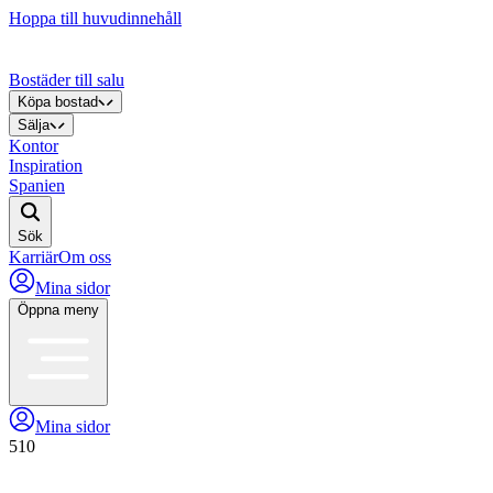
Hoppa till huvudinnehåll
Bostäder till salu
Köpa bostad
Sälja
Kontor
Inspiration
Spanien
Sök
Karriär
Om oss
Mina sidor
Öppna meny
Mina sidor
510