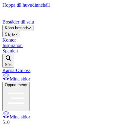
Hoppa till huvudinnehåll
Bostäder till salu
Köpa bostad
Sälja
Kontor
Inspiration
Spanien
Sök
Karriär
Om oss
Mina sidor
Öppna meny
Mina sidor
510