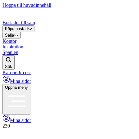
Hoppa till huvudinnehåll
Bostäder till salu
Köpa bostad
Sälja
Kontor
Inspiration
Spanien
Sök
Karriär
Om oss
Mina sidor
Öppna meny
Mina sidor
230