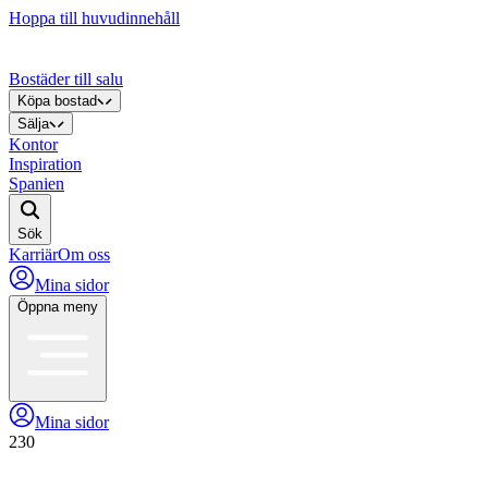
Hoppa till huvudinnehåll
Bostäder till salu
Köpa bostad
Sälja
Kontor
Inspiration
Spanien
Sök
Karriär
Om oss
Mina sidor
Öppna meny
Mina sidor
230