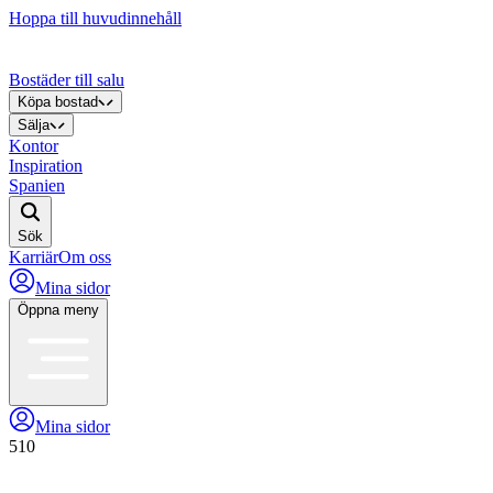
Hoppa till huvudinnehåll
Bostäder till salu
Köpa bostad
Sälja
Kontor
Inspiration
Spanien
Sök
Karriär
Om oss
Mina sidor
Öppna meny
Mina sidor
510