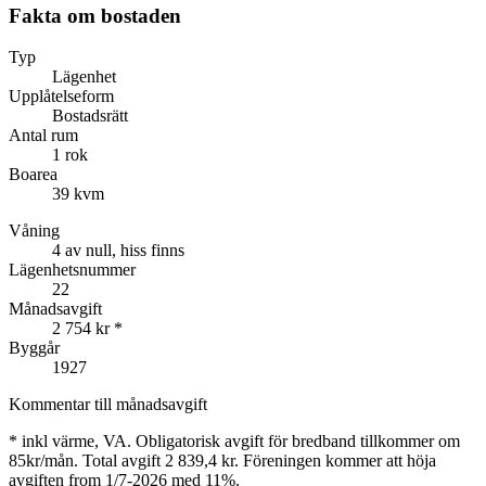
Fakta om bostaden
Typ
Lägenhet
Upplåtelseform
Bostadsrätt
Antal rum
1 rok
Boarea
39 kvm
Våning
4 av null, hiss finns
Lägenhetsnummer
22
Månadsavgift
2 754 kr
*
Byggår
1927
Kommentar till månadsavgift
*
inkl värme, VA. Obligatorisk avgift för bredband tillkommer om
85kr/mån. Total avgift 2 839,4 kr. Föreningen kommer att höja
avgiften from 1/7-2026 med 11%.