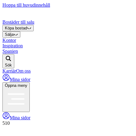
Hoppa till huvudinnehåll
Bostäder till salu
Köpa bostad
Sälja
Kontor
Inspiration
Spanien
Sök
Karriär
Om oss
Mina sidor
Öppna meny
Mina sidor
510