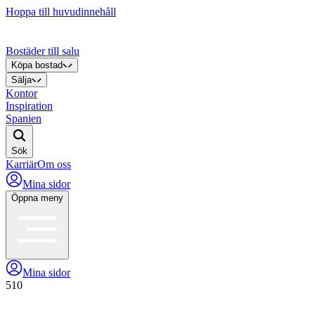
Hoppa till huvudinnehåll
Bostäder till salu
Köpa bostad
Sälja
Kontor
Inspiration
Spanien
Sök
Karriär
Om oss
Mina sidor
Öppna meny
Mina sidor
510