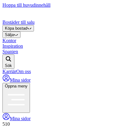
Hoppa till huvudinnehåll
Bostäder till salu
Köpa bostad
Sälja
Kontor
Inspiration
Spanien
Sök
Karriär
Om oss
Mina sidor
Öppna meny
Mina sidor
510