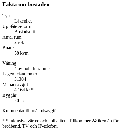
Fakta om bostaden
Typ
Lägenhet
Upplåtelseform
Bostadsrätt
Antal rum
2 rok
Boarea
58 kvm
Våning
4 av null, hiss finns
Lägenhetsnummer
31304
Månadsavgift
4 164 kr
*
Byggår
2015
Kommentar till månadsavgift
*
* inklusive värme och kallvatten. Tillkommer 240kr/mån för
bredband, TV och IP-telefoni