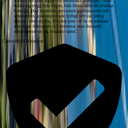
framför allt hans lugna och metodiska arbetssätt – man
kände sig trygg hela vägen, från första möte till avslutat
kontrakt. Han hanterade processen professionellt och
strukturerat, kommunicerade tydligt och var aldrig
stressad eller otydlig. För den som vill ha en mäklare
som inger förtroende och levererar utan dramatik
rekommenderar jag Jonatan varmt.
"
Christoffer S
11 veckor