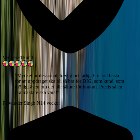
Verifierad kund
"
Mycket professional, trevlig och ärlig. Gör sitt bästa
för att uppdraget ska bli så bra för DIG, som kund, som
möjligt även om det blir sämre för honom. Precis så en
bra mäklare ska vara!
"
Palwinder Singh N
14 veckor