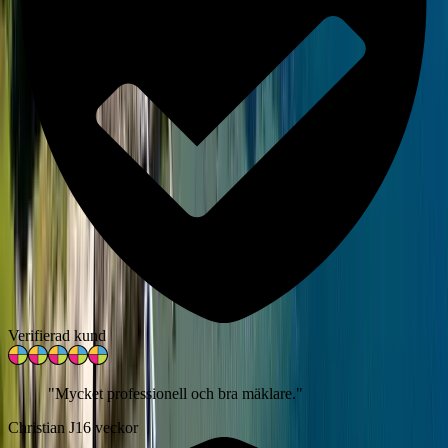
Verifierad kund
"
Mycket professionell och bra mäklare.
"
Christian J
16 veckor