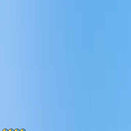
Hur går processen till när man köper nyproduktion?
HusmanHagberg guidar dig genom hela processen från visning till
kontraktskrivning och inflyttning, och säkerställer att allt går smidigt.
Vilka typer av nyproduktioner finns tillgängliga i Torslanda?
Det finns ett brett utbud av nyproduktioner, inklusive
lägenheter
och
villor
med varierande antal rum och ytor för att passa olika behov
och livsstilar. På HusmanHagberg hjälper vi dig att hitta rätt bostad,
oavsett om det rör sig om en spatiös lägenhet eller ett mindre boende
för det mindre behovet. Tveka inte att kontakta oss idag så berättar
vi mer!
Omdömen från våra kunder
4.8
/5
Läs
439
uppriktiga kundomdömen
Hur verifieras kundrelationen?