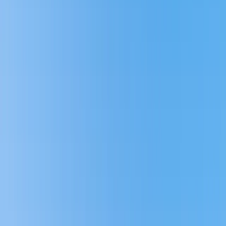
HusmanHagberg har djup lokal kunskap om Torslanda och lång
erfarenhet av att hjälpa kunder att hitta nyproduktioner. Våra
mäklare kan visa dig de bästa bostäderna och guida dig genom hela
köpprocessen. Vi arbetar hårt för att förstå dina behov och för att
säkerställa att du hittar en bostad där du kan trivas i många år
framöver.
Varmt välkommen att kontakta oss så berättar vi mer om aktuell
nyproduktion i Torslanda. Eller besök vårt kontor på Gamla
Flygplatsvägen 24.
Vanliga frågor och svar om nyproduktion
Göteborg Torslanda
Vad är fördelarna med att köpa nyproduktion i Torslanda?
Nyproduktioner i Torslanda erbjuder moderna och energieffektiva
bostäder i ett familjevänligt och naturskönt område med goda
kommunikationer till Göteborg.