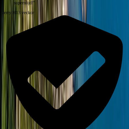
supernöjd!
"
Jerry H
13 veckor