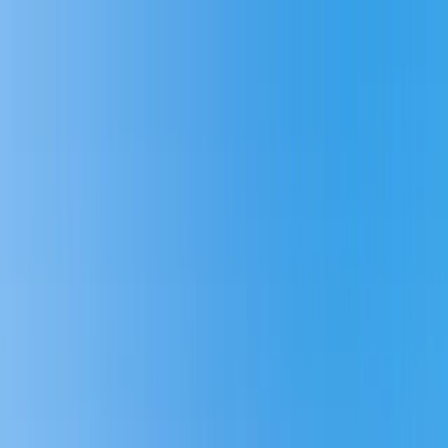
Hoppa till huvudinnehåll
Bostäder till salu
Köpa bostad
Sälja
Kontor
Inspiration
Spanien
Sök
Karriär
Om oss
Mina sidor
Öppna meny
Mina sidor
Nyproduktion Göteborg