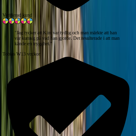
Verifierad kund
"
Jag tycker att Kim var tydlig och man märkte att han
var kunnig på vad han gjorde. Det resulterade i att man
kände en trygghet.
"
Tobias W
13 veckor