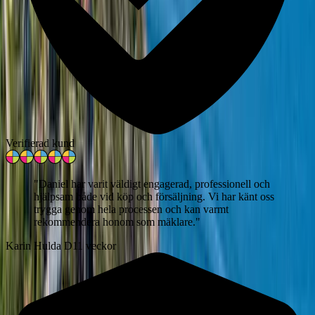
Verifierad kund
"
Daniel har varit väldigt engagerad, professionell och
hjälpsam både vid köp och försäljning. Vi har känt oss
trygga genom hela processen och kan varmt
rekommendera honom som mäklare.
"
Karin Hulda D
11 veckor