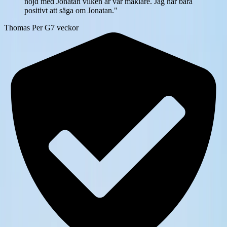
nöjd med Jonatan vilken är vår mäklare. Jag har bara
positivt att säga om Jonatan.
"
Thomas Per G
7 veckor