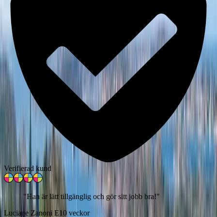
Verifierad kund
"
Han är lätt tillgänglig och gör sitt jobb bra!
"
Luciane Zanoni E
10 veckor