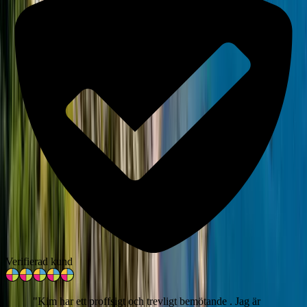
Verifierad kund
"
Kim har ett proffsigt och trevligt bemötande . Jag är