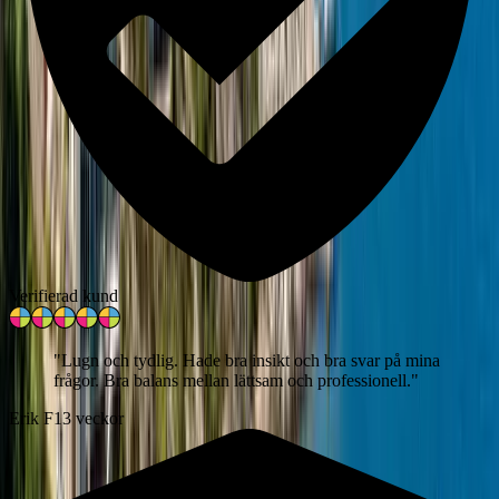
Verifierad kund
"
Lugn och tydlig. Hade bra insikt och bra svar på mina
frågor. Bra balans mellan lättsam och professionell.
"
Erik F
13 veckor