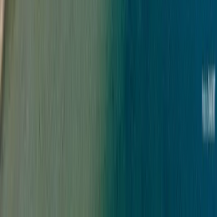
Nästa lediga tid
:
Mån 10/8, 10:00
Boka tid med oss
Din mäklare i Göteborg Torslanda
Kontakta oss