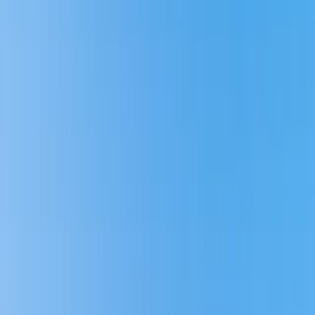
Goda kommunikationer med både buss och bil gör det enkelt att ta
sig till Göteborgs centrum, vilket är en stor fördel för pendlare.
Kontaka din lokala mäklare
Modern nyproduktion för alla behov
I Torslanda har man satsat stort på nyproducerade bostäder med
modern standard, vilket innebär energieffektiva lösningar och hög
kvalitet på material och finish. Här kan du hitta bostäder på 4-5 rum
om 150 kvm, perfekt för barnfamiljen, liksom mindre bostäder på 1-
2 rum. Oavsett vilket behov du har kan vi på HusmanHagberg
hjälpa dig att hitta rätt nyproduktion som passar dina behov och
önskemål.
Nyproduktioner i hela Göteborg
HusmanHagberg – Din partner i
bostadsjakten