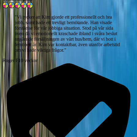
"
Vi tycker att Kim gjorde ett professionellt och bra
jobb, samt hade ett trevligt bemötande. Han visade
förståelse för vår jobbiga situation. Stod på vår sida
även då vi emotionellt kraschade ibland i svåra beslut
angående försäljningen av vårt hus/hem, där vi bott i
femtioett år. Kim var kontaktbar, även utanför arbetstid
om vi hade viktiga frågor.
"
Roger F
10 veckor