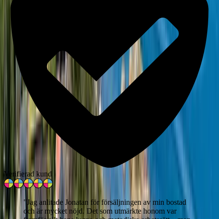
Verifierad kund
"
Jag anlitade Jonatan för försäljningen av min bostad
och är mycket nöjd. Det som utmärkte honom var