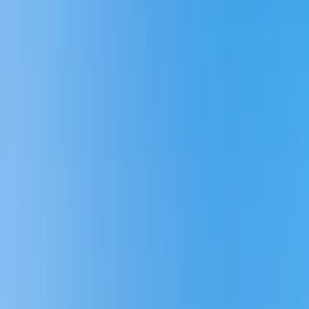
Torslanda
Är du på jakt efter
nyproduktion
i Torslanda? Torslanda är en
attraktiv stadsdel i Göteborg som erbjuder en perfekt kombination av
stadens bekvämligheter och skärgårdens lugn. Med sitt strategiska
läge och moderna infrastruktur har Torslanda blivit ett populärt val
inte minst för barnfamiljer.
På HusmanHagberg står vi redo att hjälpa dig att hitta ditt nya
drömhem i Torslanda. Välkommen att kontakta oss idag för mer
information om aktuell nyproduktion!
Fri värdering
Fördelarna med att bo i Torslanda
Torslanda är känt för sitt familjevänliga och havsnära läge. Området
erbjuder ett brett utbud av fritidsaktiviteter, skolor och förskolor,
vilket gör det idealiskt för barnfamiljer. Här hittar du många
grönområden och parker, vilket skapar en trivsam miljö för alla
åldrar.