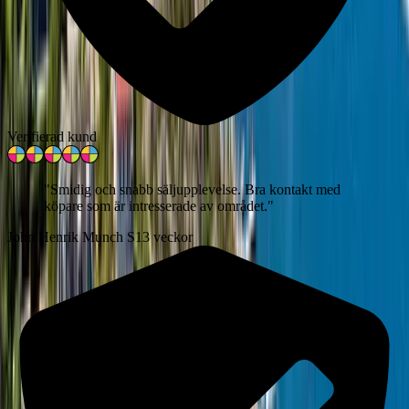
Verifierad kund
"
Smidig och snabb säljupplevelse. Bra kontakt med
köpare som är intresserade av området.
"
John Henrik Munch S
13 veckor