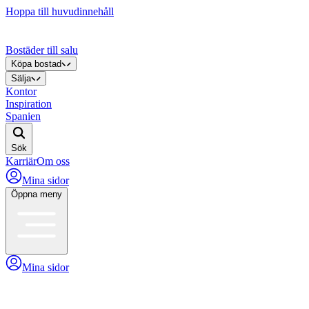
Hoppa till huvudinnehåll
Bostäder till salu
Köpa bostad
Sälja
Kontor
Inspiration
Spanien
Sök
Karriär
Om oss
Mina sidor
Öppna meny
Mina sidor