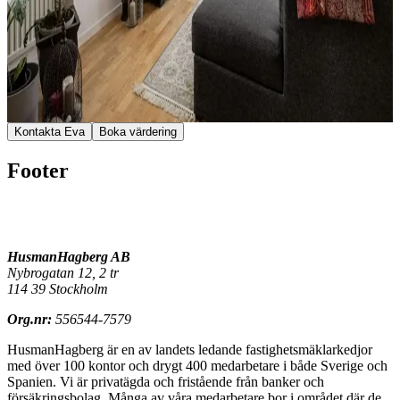
Ekholmen, Linköping
Ekholmsvägen 82C
4 rum
,
83.5
kvm
Kontakta Eva
Boka värdering
Footer
HusmanHagberg AB
Nybrogatan 12, 2 tr
114 39 Stockholm
Org.nr:
556544-7579
HusmanHagberg är en av landets ledande fastighetsmäklarkedjor
med över 100 kontor och drygt 400 medarbetare i både Sverige och
Spanien. Vi är privatägda och fristående från banker och
försäkringsbolag. Många av våra medarbetare bor i området där de