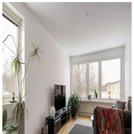
Valla, Linköping
Narcissvägen 76 /Stratomtavägen, Valla
Koloniområde
2 rum
,
25
kvm
Kommande®
T1, Linköping
Westmansgatan 90
3 rum
,
83
kvm
Kommande®
Övre Holm, Linköping
Nya Tanneforsvägen 29B
2 rum
,
56.5
kvm
Kommande®